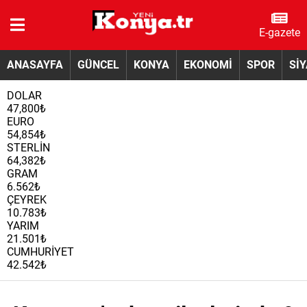
E-gazete
ANASAYFA
GÜNCEL
KONYA
EKONOMİ
SPOR
Sİ
DOLAR
47,800₺
EURO
54,854₺
STERLİN
64,382₺
GRAM
6.562₺
ÇEYREK
10.783₺
YARIM
21.501₺
CUMHURİYET
42.542₺