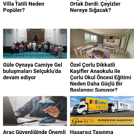
Villa Tatili Neden
Ortak Derdi: Çeyizler
Popüler?
Nereye Sığacak?
Güle Oynaya Camiye Gel
Özel Çorlu Dikkatli
buluşmaları Selçuklu’da
Kaşifler Anaokulu ile
devam ediyor
Çorlu Okul Öncesi Eğitimi
Neden Daha Güçlü Bir
Başlangıç Sunuyor?
Araç Güvenliğinde Önemli
Hasarsız Taşınma