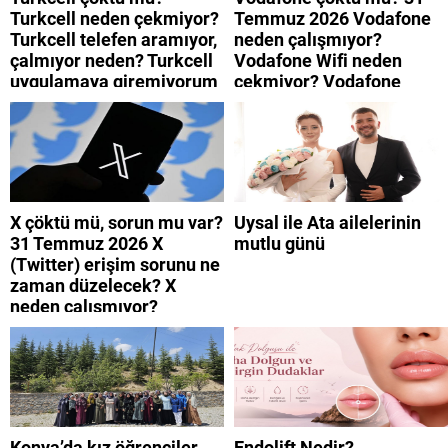
Turkcell neden çekmiyor?
Temmuz 2026 Vodafone
Turkcell telefen aramıyor,
neden çalışmıyor?
çalmıyor neden? Turkcell
Vodafone Wifi neden
uygulamaya giremiyorum
çekmiyor? Vodafone
neden? Turkcell internet
mobil uygulamaya neden
neden yavaş?
giremiyorum?
X çöktü mü, sorun mu var?
Uysal ile Ata ailelerinin
31 Temmuz 2026 X
mutlu günü
(Twitter) erişim sorunu ne
zaman düzelecek? X
neden çalışmıyor?
Konya’da kız öğrenciler
Endolift Nedir?