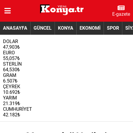
E-gazete
ANASAYFA
GÜNCEL
KONYA
EKONOMİ
SPOR
Sİ
DOLAR
47,903₺
EURO
55,057₺
STERLİN
64,530₺
GRAM
6.507₺
ÇEYREK
10.692₺
YARIM
21.319₺
CUMHURİYET
42.182₺