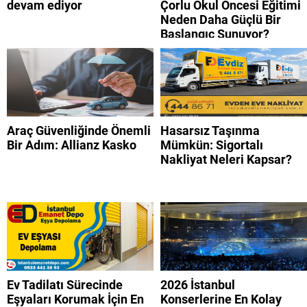
devam ediyor
Çorlu Okul Öncesi Eğitimi
Neden Daha Güçlü Bir
Başlangıç Sunuyor?
Araç Güvenliğinde Önemli
Hasarsız Taşınma
Bir Adım: Allianz Kasko
Mümkün: Sigortalı
Nakliyat Neleri Kapsar?
Ev Tadilatı Sürecinde
2026 İstanbul
Eşyaları Korumak İçin En
Konserlerine En Kolay