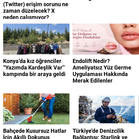
(Twitter) erişim sorunu ne
zaman düzelecek? X
neden çalışmıyor?
Konya’da kız öğrenciler
Endolift Nedir?
“Yazımda Kardeşlik Var’’
Ameliyatsız Yüz Germe
kampında bir araya geldi
Uygulaması Hakkında
Merak Edilenler
Bahçede Kusursuz Hatlar
Türkiye’de Denizcilik
İçin Akıllı Dokunuş
Bağlantısı: Starlink ve