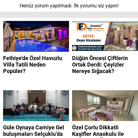
Henüz yorum yapılmadı. İlk yorumu siz yapın!
Fethiye’de Özel Havuzlu
Düğün Öncesi Çiftlerin
Villa Tatili Neden
Ortak Derdi: Çeyizler
Popüler?
Nereye Sığacak?
Güle Oynaya Camiye Gel
Özel Çorlu Dikkatli
buluşmaları Selçuklu’da
Kaşifler Anaokulu ile