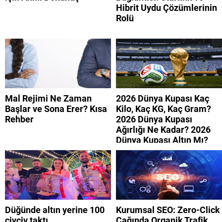
Hibrit Uydu Çözümlerinin
Rolü
Mal Rejimi Ne Zaman
2026 Dünya Kupası Kaç
Başlar ve Sona Erer? Kısa
Kilo, Kaç KG, Kaç Gram?
Rehber
2026 Dünya Kupası
Ağırlığı Ne Kadar? 2026
Dünya Kupası Altın Mı?
Düğünde altın yerine 100
Kurumsal SEO: Zero-Click
civciv taktı
Çağında Organik Trafik