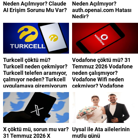
Neden Açılmıyor? Claude
Neden Açılmıyor?
AI Erişim Sorunu Mu Var?
auth.openai.com Hatası
Nedir?
Turkcell çöktü mü?
Vodafone çöktü mü? 31
Turkcell neden çekmiyor?
Temmuz 2026 Vodafone
Turkcell telefen aramıyor,
neden çalışmıyor?
çalmıyor neden? Turkcell
Vodafone Wifi neden
uygulamaya giremiyorum
çekmiyor? Vodafone
neden? Turkcell internet
mobil uygulamaya neden
neden yavaş?
giremiyorum?
X çöktü mü, sorun mu var?
Uysal ile Ata ailelerinin
31 Temmuz 2026 X
mutlu günü