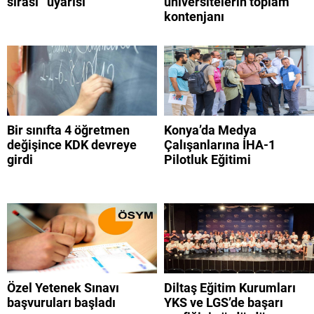
sırası’’ uyarısı
üniversitelerin toplam
kontenjanı
Bir sınıfta 4 öğretmen
Konya’da Medya
değişince KDK devreye
Çalışanlarına İHA-1
girdi
Pilotluk Eğitimi
Özel Yetenek Sınavı
Diltaş Eğitim Kurumları
başvuruları başladı
YKS ve LGS’de başarı