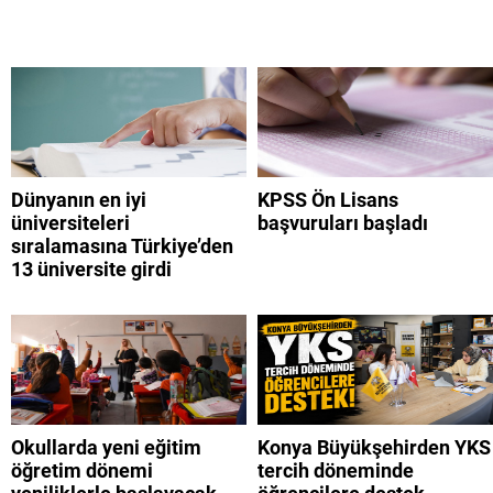
Dünyanın en iyi
KPSS Ön Lisans
üniversiteleri
başvuruları başladı
sıralamasına Türkiye’den
13 üniversite girdi
Okullarda yeni eğitim
Konya Büyükşehirden YKS
öğretim dönemi
tercih döneminde