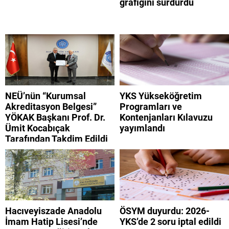
grafiğini sürdürdü
NEÜ’nün “Kurumsal
YKS Yükseköğretim
Akreditasyon Belgesi”
Programları ve
YÖKAK Başkanı Prof. Dr.
Kontenjanları Kılavuzu
Ümit Kocabıçak
yayımlandı
Tarafından Takdim Edildi
Hacıveyiszade Anadolu
ÖSYM duyurdu: 2026-
İmam Hatip Lisesi’nde
YKS’de 2 soru iptal edildi