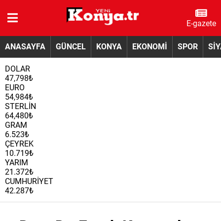
E-gazete
ANASAYFA
GÜNCEL
KONYA
EKONOMİ
SPOR
Sİ
DOLAR
47,798₺
EURO
54,984₺
STERLİN
64,480₺
GRAM
6.523₺
ÇEYREK
10.719₺
YARIM
21.372₺
CUMHURİYET
42.287₺