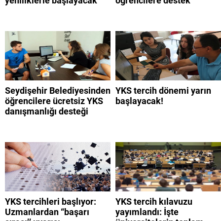
yeniliklerle başlayacak
öğrencilere destek
Seydişehir Belediyesinden
YKS tercih dönemi yarın
öğrencilere ücretsiz YKS
başlayacak!
danışmanlığı desteği
YKS tercihleri başlıyor:
YKS tercih kılavuzu
Uzmanlardan “başarı
yayımlandı: İşte