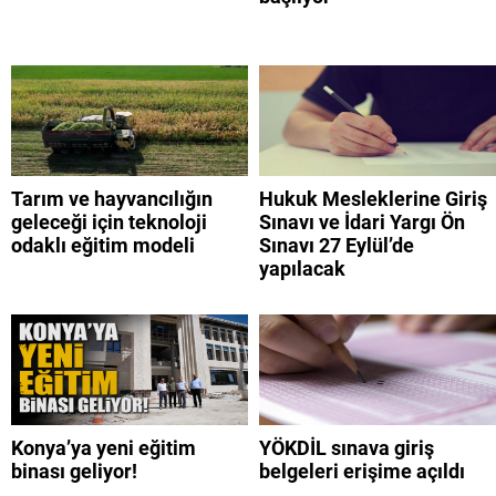
Tarım ve hayvancılığın
Hukuk Mesleklerine Giriş
geleceği için teknoloji
Sınavı ve İdari Yargı Ön
odaklı eğitim modeli
Sınavı 27 Eylül’de
yapılacak
Konya’ya yeni eğitim
YÖKDİL sınava giriş
binası geliyor!
belgeleri erişime açıldı