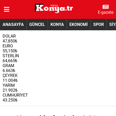
E-gazete
ANASAYFA
GÜNCEL
KONYA
EKONOMİ
SPOR
Sİ
DOLAR
47,850₺
EURO
55,150₺
STERLİN
64,665₺
GRAM
6.663₺
ÇEYREK
11.004₺
YARIM
21.902₺
CUMHURİYET
43.250₺