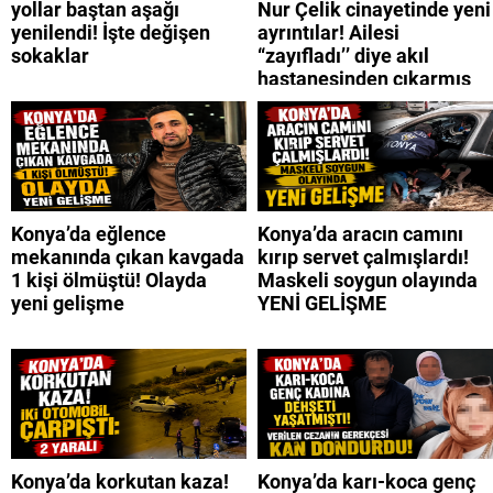
yollar baştan aşağı
Nur Çelik cinayetinde yeni
yenilendi! İşte değişen
ayrıntılar! Ailesi
sokaklar
“zayıfladı’’ diye akıl
hastanesinden çıkarmış
Konya’da eğlence
Konya’da aracın camını
mekanında çıkan kavgada
kırıp servet çalmışlardı!
1 kişi ölmüştü! Olayda
Maskeli soygun olayında
yeni gelişme
YENİ GELİŞME
Konya’da korkutan kaza!
Konya’da karı-koca genç