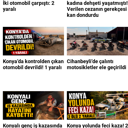
İki otomobil çarpıştı: 2
kadına dehşeti yaşatmıştı!
yaralı
Verilen cezanın gerekçesi
kan dondurdu
Konya’da kontrolden çıkan
Cihanbeyli’de çalıntı
otomobil devrildi! 1 yaralı
motosikletler ele geçirildi
Konyalı genç iş kazasında
Konya yolunda feci kaza! 2