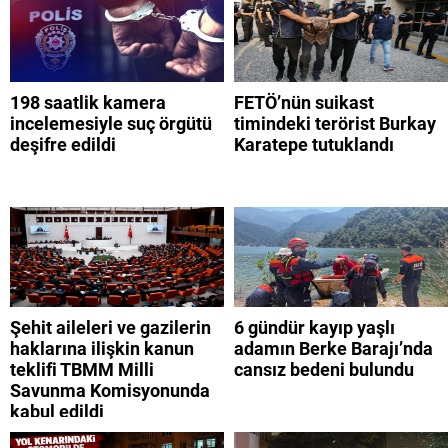
198 saatlik kamera
FETÖ’nün suikast
incelemesiyle suç örgütü
timindeki terörist Burkay
deşifre edildi
Karatepe tutuklandı
Şehit aileleri ve gazilerin
6 gündür kayıp yaşlı
haklarına ilişkin kanun
adamın Berke Barajı’nda
teklifi TBMM Milli
cansız bedeni bulundu
Savunma Komisyonunda
kabul edildi