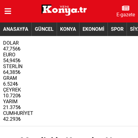
E-gazete
ANASAYFA
GÜNCEL
KONYA
EKONOMİ
SPOR
Sİ
DOLAR
47,756₺
EURO
54,945₺
STERLİN
64,385₺
GRAM
6.524₺
ÇEYREK
10.720₺
YARIM
21.375₺
CUMHURİYET
42.293₺