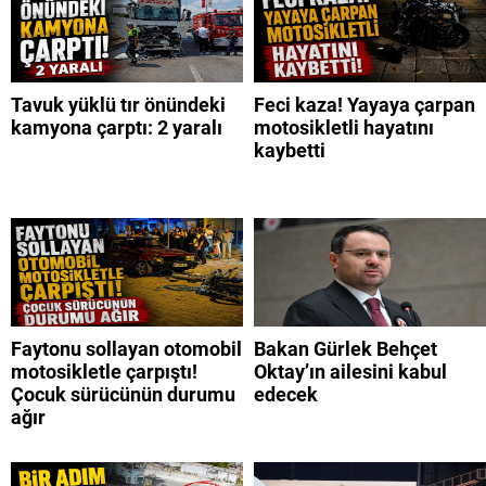
Tavuk yüklü tır önündeki
Feci kaza! Yayaya çarpan
kamyona çarptı: 2 yaralı
motosikletli hayatını
kaybetti
Faytonu sollayan otomobil
Bakan Gürlek Behçet
motosikletle çarpıştı!
Oktay’ın ailesini kabul
Çocuk sürücünün durumu
edecek
ağır