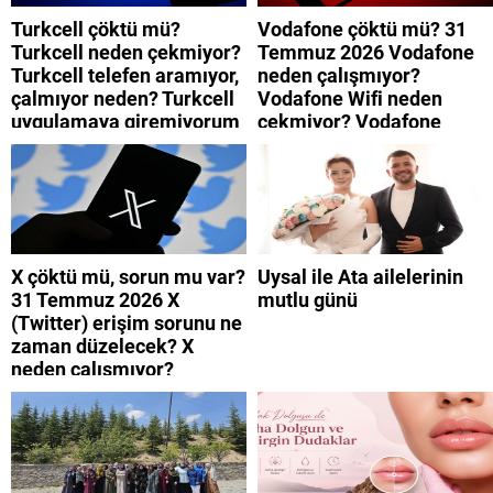
Turkcell çöktü mü?
Vodafone çöktü mü? 31
Turkcell neden çekmiyor?
Temmuz 2026 Vodafone
Turkcell telefen aramıyor,
neden çalışmıyor?
çalmıyor neden? Turkcell
Vodafone Wifi neden
uygulamaya giremiyorum
çekmiyor? Vodafone
neden? Turkcell internet
mobil uygulamaya neden
neden yavaş?
giremiyorum?
X çöktü mü, sorun mu var?
Uysal ile Ata ailelerinin
31 Temmuz 2026 X
mutlu günü
(Twitter) erişim sorunu ne
zaman düzelecek? X
neden çalışmıyor?