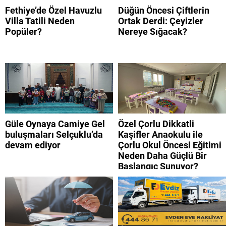
Fethiye’de Özel Havuzlu
Düğün Öncesi Çiftlerin
Villa Tatili Neden
Ortak Derdi: Çeyizler
Popüler?
Nereye Sığacak?
Güle Oynaya Camiye Gel
Özel Çorlu Dikkatli
buluşmaları Selçuklu’da
Kaşifler Anaokulu ile
devam ediyor
Çorlu Okul Öncesi Eğitimi
Neden Daha Güçlü Bir
Başlangıç Sunuyor?