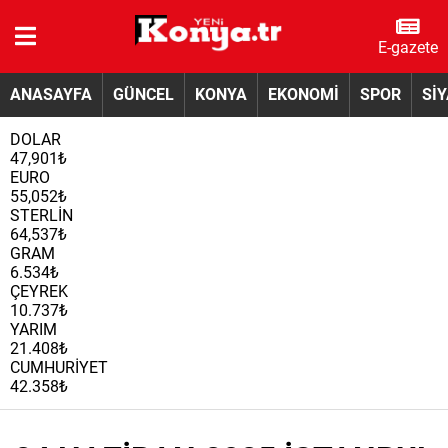
E-gazete
ANASAYFA
GÜNCEL
KONYA
EKONOMİ
SPOR
Sİ
DOLAR
47,901₺
EURO
55,052₺
STERLİN
64,537₺
GRAM
6.534₺
ÇEYREK
10.737₺
YARIM
21.408₺
CUMHURİYET
42.358₺