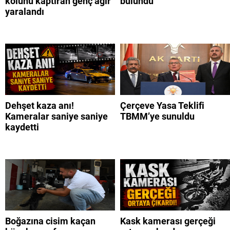
kolunu kaptıran genç ağır
bulundu
yaralandı
Dehşet kaza anı!
Çerçeve Yasa Teklifi
Kameralar saniye saniye
TBMM’ye sunuldu
kaydetti
Boğazına cisim kaçan
Kask kamerası gerçeği