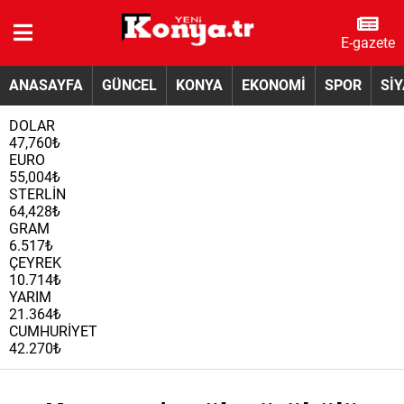
E-gazete
ANASAYFA
GÜNCEL
KONYA
EKONOMİ
SPOR
Sİ
DOLAR
47,760₺
EURO
55,004₺
STERLİN
64,428₺
GRAM
6.517₺
ÇEYREK
10.714₺
YARIM
21.364₺
CUMHURİYET
42.270₺