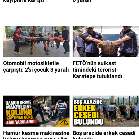
Otomobil motosikletle
FETÖ’nün suikast
çarpıştı: 2’si çocuk 3 yaralı
timindeki terörist
Karatepe tutuklandı
Hamur kesme makinesine
Boş arazide erkek cesedi