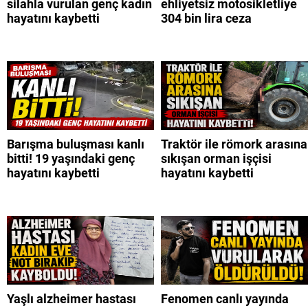
silahla vurulan genç kadın
ehliyetsiz motosikletliye
hayatını kaybetti
304 bin lira ceza
Barışma buluşması kanlı
Traktör ile römork arasına
bitti! 19 yaşındaki genç
sıkışan orman işçisi
hayatını kaybetti
hayatını kaybetti
Yaşlı alzheimer hastası
Fenomen canlı yayında