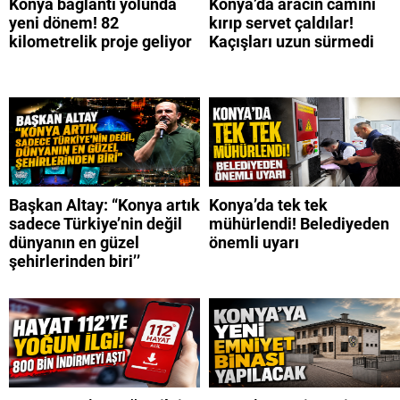
Konya bağlantı yolunda
Konya’da aracın camını
yeni dönem! 82
kırıp servet çaldılar!
kilometrelik proje geliyor
Kaçışları uzun sürmedi
Başkan Altay: “Konya artık
Konya’da tek tek
sadece Türkiye’nin değil
mühürlendi! Belediyeden
dünyanın en güzel
önemli uyarı
şehirlerinden biri’’