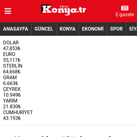
E-gazete
ANASAYFA
GÜNCEL
KONYA
EKONOMİ
SPOR
Sİ
DOLAR
47,853₺
EURO
55,117₺
STERLİN
64,668₺
GRAM
6.663₺
ÇEYREK
10.949₺
YARIM
21.830₺
CUMHURİYET
43.193₺