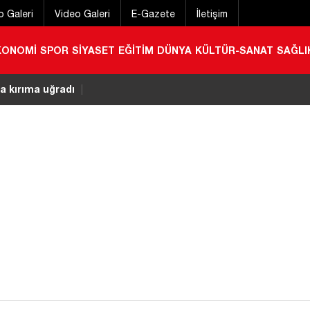
o Galeri
Video Galeri
E-Gazete
İletişim
KONOMİ
SPOR
SİYASET
EĞİTİM
DÜNYA
KÜLTÜR-SANAT
SAĞLI
a kırıma uğradı
|