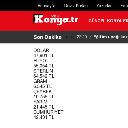
Anasayfa
Döviz Kurları
Yazarlar
Fot
GÜNCEL
KONYA
E
Son Dakika
Eğitim uçağı kaz
22:20
/
DOLAR
47,901 TL
EURO
55,054 TL
STERLİN
64,542 TL
GRAM
6.545 TL
ÇEYREK
10.755 TL
YARIM
21.445 TL
CUMHURİYET
42.431 TL