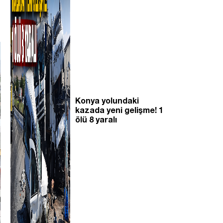
Konya yolundaki
kazada yeni gelişme! 1
ölü 8 yaralı