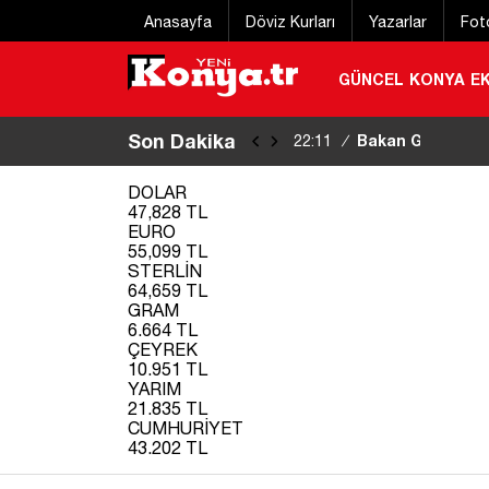
Anasayfa
Döviz Kurları
Yazarlar
Fot
GÜNCEL
KONYA
E
Son Dakika
Bakan Gürlek: Te
22:11
/
DOLAR
47,828 TL
EURO
55,099 TL
STERLİN
64,659 TL
GRAM
6.664 TL
ÇEYREK
10.951 TL
YARIM
21.835 TL
CUMHURİYET
43.202 TL