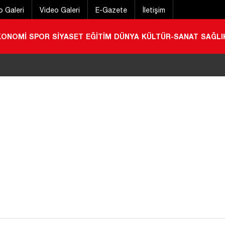
o Galeri
Video Galeri
E-Gazete
İletişim
KONOMİ
SPOR
SİYASET
EĞİTİM
DÜNYA
KÜLTÜR-SANAT
SAĞLI
rör belasından kurtulma arifesindeyiz
|