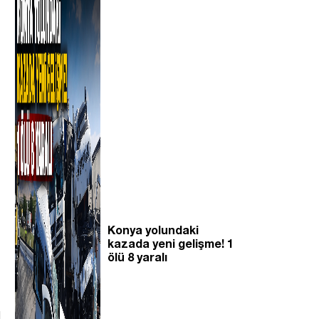
Konya yolundaki
kazada yeni gelişme! 1
ölü 8 yaralı