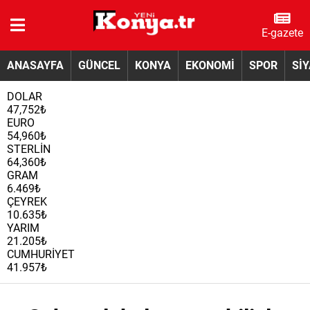
E-gazete
ANASAYFA
GÜNCEL
KONYA
EKONOMİ
SPOR
Sİ
DOLAR
47,752₺
EURO
54,960₺
STERLİN
64,360₺
GRAM
6.469₺
ÇEYREK
10.635₺
YARIM
21.205₺
CUMHURİYET
41.957₺