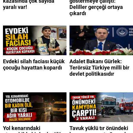
kazasında çok sayıda
göstermeye çalıştı:
yaralı var!
Deliller gerçeği ortaya
çıkardı
Evdeki silah faciası küçük
Adalet Bakanı Gürlek:
çocuğu hayattan kopardı
Terörsüz Türkiye milli bir
devlet politikasıdır
Yol kenarındaki
Tavuk yüklü tır önündeki