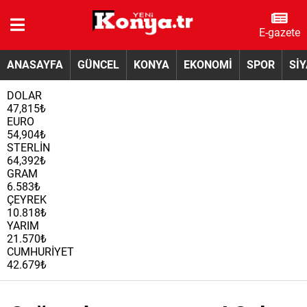
E-gazete
ANASAYFA
GÜNCEL
KONYA
EKONOMİ
SPOR
Sİ
DOLAR
47,815₺
EURO
54,904₺
STERLİN
64,392₺
GRAM
6.583₺
ÇEYREK
10.818₺
YARIM
21.570₺
CUMHURİYET
42.679₺