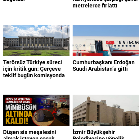
metrelerce fırlattı
Terörsüz Türkiye süreci
Cumhurbaşkanı Erdoğan
için kritik gün: Çerçeve
Suudi Arabistan’a gitti
teklif bugün komisyonda
Düşen sis meşalesini
İzmir Büyükşehir
almak isteyen çocuk
Belediyesine yönelik