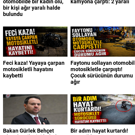
otomobilde bir kadın ölü,
kamyona çarptı: 2 yaralı
bir kişi ağır yaralı halde
bulundu
Feci kaza! Yayaya çarpan
Faytonu sollayan otomobil
motosikletli hayatını
motosikletle çarpıştı!
kaybetti
Çocuk sürücünün durumu
ağır
Bakan Gürlek Behçet
Bir adım hayat kurtardı!