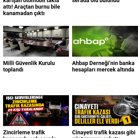
karışan otomobil takla
serada ölü bulundu
attı! Araçtan burnu bile
kanamadan çıktı
Milli Güvenlik Kurulu
Ahbap Derneği’nin banka
toplandı
hesapları mercek altında
Zincirleme trafik
Cinayeti trafik kazası gibi