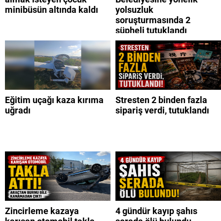
minibüsün altında kaldı
yolsuzluk
soruşturmasında 2
şüpheli tutuklandı
Eğitim uçağı kaza kırıma
Stresten 2 binden fazla
uğradı
sipariş verdi, tutuklandı
Zincirleme kazaya
4 gündür kayıp şahıs