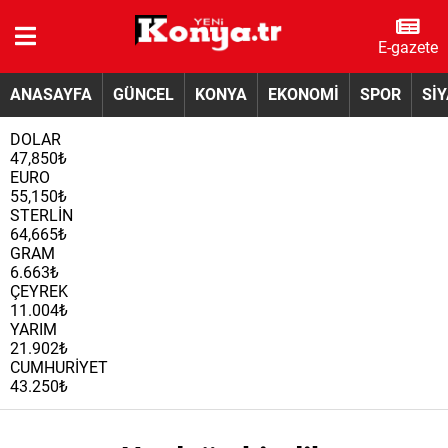
E-gazete
ANASAYFA
GÜNCEL
KONYA
EKONOMİ
SPOR
Sİ
DOLAR
47,850₺
EURO
55,150₺
STERLİN
64,665₺
GRAM
6.663₺
ÇEYREK
11.004₺
YARIM
21.902₺
CUMHURİYET
43.250₺