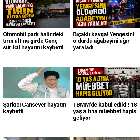
Otomobil park halindeki
Bıçaklı kavga! Yengesini
tırın altına girdi: Genç
öldürdü ağabeyini ağır
sürücü hayatını kaybetti
yaraladı
Şarkıcı Cansever hayatını
TBMM’de kabul edildi! 18
kaybetti
yaş altına müebbet hapis
geliyor