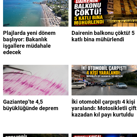
Plajlarda yeni dönem
Dairenin balkonu çöktü! 5
başlıyor: Bakanlık
katlı bina mühürlendi
işgallere müdahale
edecek
Gaziantep’te 4,5
İki otomobil çarpıştı 4 kişi
büyüklüğünde deprem
yaralandı: Motosikletli çift
kazadan kıl payı kurtuldu