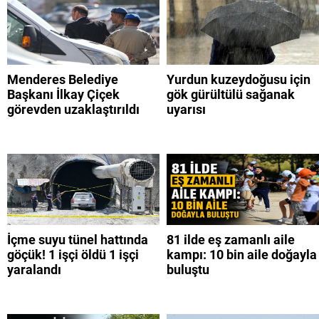
Menderes Belediye
Yurdun kuzeydoğusu için
Başkanı İlkay Çiçek
gök gürültülü sağanak
görevden uzaklaştırıldı
uyarısı
İçme suyu tünel hattında
81 ilde eş zamanlı aile
göçük! 1 işçi öldü 1 işçi
kampı: 10 bin aile doğayla
yaralandı
buluştu