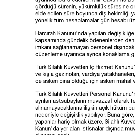
gördüğü sürenin, yükümlülük süresine or
elde edilen süre boyunca diş hekimliği y
yönelik tüm hesaplamalar gün hesabı üz
Harcırah Kanunu'nda yapılan değişikliğe 
kapsamında gündelik ödenenlerden deniz
imkanı sağlanamayan personel dışındakiler
düzenleme uyarınca ayrıca konaklama g
Türk Silahlı Kuvvetleri İç Hizmet Kanunu
ve kışla gazinoları, vardiya yatakhaneleri
de askeri bina olduğu için askeri mahal 
Türk Silahlı Kuvvetleri Personel Kanunu'
ayrılan astsubayların muvazzaf olarak te
alınamayacaklarına ilişkin açık hüküm b
nedeniyle değişiklik yapılıyor. Buna gö
yapanlar hariç olmak üzere, Silahlı Kuvv
Kanun'da yer alan istisnalar dışında muv