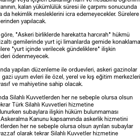
anının, kalan yükümlülük süresi ile çarpımı sonucunda
a da hekimlik mesleklerini icra edemeyecekler. Sürelere
erinden yapılacak.
göre, "Askeri birliklerde harekatta harcırah" hükmü
altı gemilerinde yurt içi limanlarda gemide konaklam
e "yurt içinde verilecek gündeliklere" ilişkin
ideri ödenmeyecek.
'nda yapılan düzenleme ile orduevleri, askeri gazinolar
, gazi uyum evleri ile özel, yerel ve kış eğitim merkezler
vasıf ve mahiyetine sahip olacak.
nda Silahlı Kuvvetlerden her ne sebeple olursa olsun
krar Türk Silahlı Kuvvetleri hizmetine
ulunurken subaylara ilişkin hüküm bulunmaması
re, Askeralma Kanunu kapsamında askerlik hizmetini
etlerden her ne sebeple olursa olsun ayrılan subaylar
azzaf olarak tekrar Silahlı Kuvvetler hizmetine