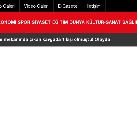
o Galeri
Video Galeri
E-Gazete
İletişim
KONOMİ
SPOR
SİYASET
EĞİTİM
DÜNYA
KÜLTÜR-SANAT
SAĞLI
amını kırıp servet çalmışlardı! Maskeli soygun
|