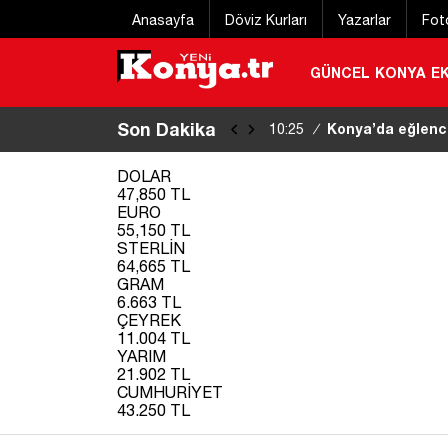
Anasayfa
Döviz Kurları
Yazarlar
Fot
GÜNCEL
KONYA
E
Son Dakika
Konya’da aracın c
10:17
/
olayında YENİ GELİŞME
DOLAR
47,850 TL
EURO
55,150 TL
STERLİN
64,665 TL
GRAM
6.663 TL
ÇEYREK
11.004 TL
YARIM
21.902 TL
CUMHURİYET
43.250 TL