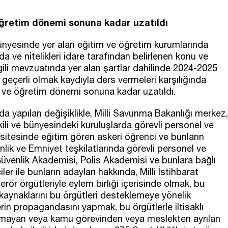
öğretim dönemi sonuna kadar uzatıldı
bünyesinde yer alan eğitim ve öğretim kurumlarında
a ve nitelikleri idare tarafından belirlenen konu ve
 ilgili mevzuatında yer alan şartlar dahilinde 2024-2025
eçerli olmak kaydıyla ders vermeleri karşılığında
 ve öğretim dönemi sonuna kadar uzatıldı.
a yapılan değişiklikle, Milli Savunma Bakanlığı merkez,
 ilişkili ve bünyesindeki kuruluşlarda görevli personel ve
rsitesinde eğitim gören askeri öğrenci ve bunların
lik ve Emniyet teşkilatlarında görevli personel ve
Güvenlik Akademisi, Polis Akademisi ve bunlara bağlı
r ile bunların adayları hakkında, Milli İstihbarat
erör örgütleriyle eylem birliği içerisinde olmak, bu
aynaklarını bu örgütleri desteklemeye yönelik
rin propagandasını yapmak, bu örgütlerle iltisaklı
nmayan veya kamu görevinden veya meslekten ayrılan