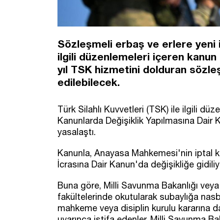
Sözleşmeli erbaş ve erlere yeni is
ilgili düzenlemeleri içeren kanun 
yıl TSK hizmetini dolduran sözl
edilebilecek.
Türk Silahlı Kuvvetleri (TSK) ile ilgili 
Kanunlarda Değişiklik Yapılmasına Dair 
yasalaştı.
Kanunla, Anayasa Mahkemesi'nin iptal ka
İcrasına Dair Kanun'da değişikliğe gidiliy
Buna göre, Milli Savunma Bakanlığı veya 
fakültelerinde okutularak subaylığa na
mahkeme veya disiplin kurulu kararına day
uyarınca istifa edenler, Milli Savunma B