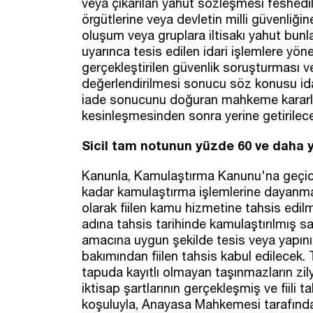
veya çıkarılan yahut sözleşmesi feshedilen
örgütlerine veya devletin milli güvenliğin
oluşum veya gruplara iltisakı yahut bunla
uyarınca tesis edilen idari işlemlere yönel
gerçekleştirilen güvenlik soruşturması v
değerlendirilmesi sonucu söz konusu idar
iade sonucunu doğuran mahkeme kararları 
kesinleşmesinden sonra yerine getirilec
Sicil tam notunun yüzde 60 ve daha 
Kanunla, Kamulaştırma Kanunu'na geçici
kadar kamulaştırma işlemlerine dayanm
olarak fiilen kamu hizmetine tahsis edilm
adına tahsis tarihinde kamulaştırılmış s
amacına uygun şekilde tesis veya yapın
bakımından fiilen tahsis kabul edilecek. T
tapuda kayıtlı olmayan taşınmazların zilyet
iktisap şartlarının gerçekleşmiş ve fiili 
koşuluyla, Anayasa Mahkemesi tarafında