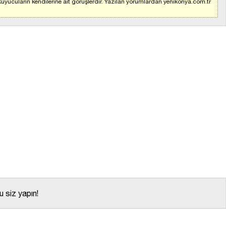
uyucuların kendilerine ait görüşlerdir. Yazılan yorumlardan yenikonya.com.tr
 siz yapın!