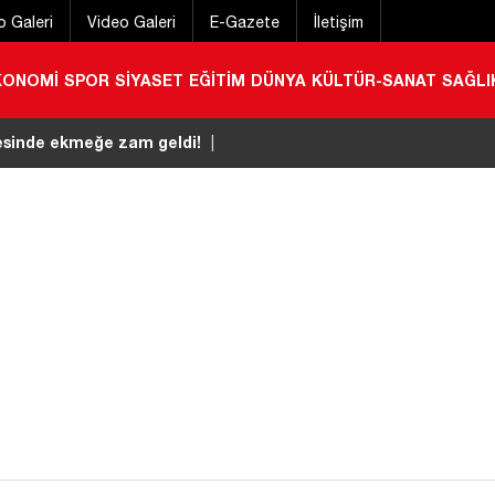
o Galeri
Video Galeri
E-Gazete
İletişim
KONOMİ
SPOR
SİYASET
EĞİTİM
DÜNYA
KÜLTÜR-SANAT
SAĞLI
çesinde ekmeğe zam geldi!
|