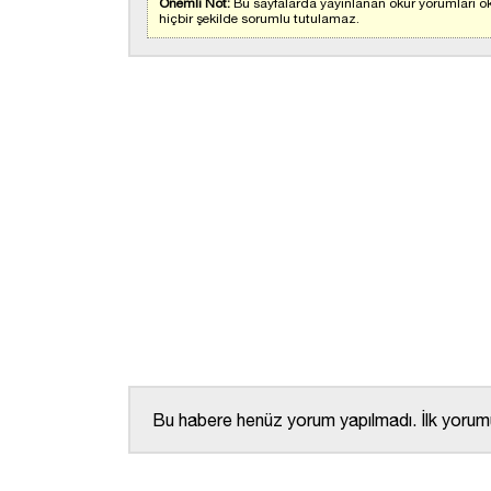
Önemli Not:
Bu sayfalarda yayınlanan okur yorumları ok
hiçbir şekilde sorumlu tutulamaz.
Bu habere henüz yorum yapılmadı. İlk yorumu