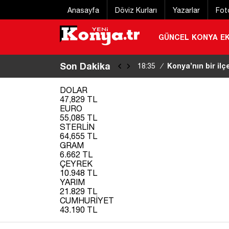
Anasayfa
Döviz Kurları
Yazarlar
Fot
GÜNCEL
KONYA
E
Son Dakika
Konya’nın bir il
18:35
/
DOLAR
47,829 TL
EURO
55,085 TL
STERLİN
64,655 TL
GRAM
6.662 TL
ÇEYREK
10.948 TL
YARIM
21.829 TL
CUMHURİYET
43.190 TL