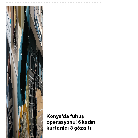
Konya’da fuhuş
operasyonu! 6 kadın
kurtarıldı 3 gözaltı