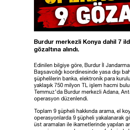
Burdur merkezli Konya dahil 7 il
gözaltına alındı.
Edinilen bilgiye göre, Burdur İl Jandar
Başsavcılığı koordinesinde yasa dışı b
şüphelilerin banka, elektronik para kurul
yaklaşık 750 milyon TL işlem hacmi bulun
Temmuz'da Burdur merkezli Adana, Antaly
operasyon düzenlendi.
Toplam 9 şüpheli hakkında arama, el koym
operasyonlarda 9 şüpheli yakalanarak gö
üst aramaları ile ikametlerinde yapılan a