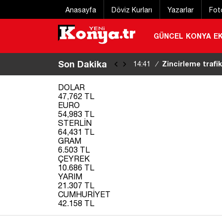
Anasayfa
Döviz Kurları
Yazarlar
Fot
GÜNCEL
KONYA
E
Son Dakika
Başkan Kılca Yaz
14:26
/
DOLAR
47,762 TL
EURO
54,983 TL
STERLİN
64,431 TL
GRAM
6.503 TL
ÇEYREK
10.686 TL
YARIM
21.307 TL
CUMHURİYET
42.158 TL