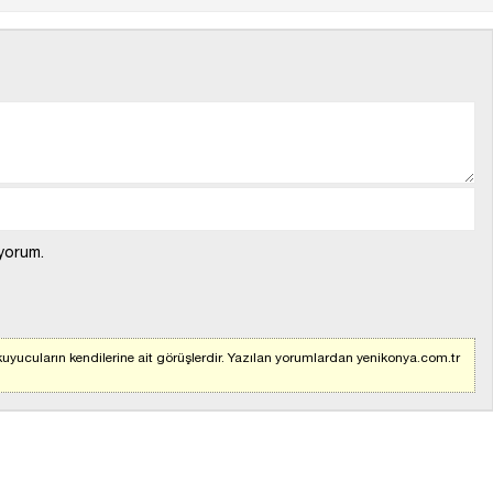
yorum.
uyucuların kendilerine ait görüşlerdir. Yazılan yorumlardan yenikonya.com.tr