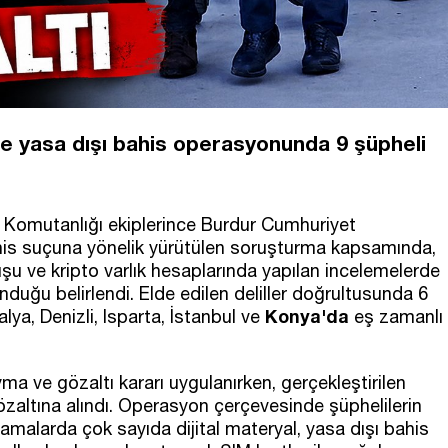
de yasa dışı bahis operasyonunda 9 şüpheli
ma Komutanlığı ekiplerince Burdur Cumhuriyet
ahis suçuna yönelik yürütülen soruşturma kapsamında,
uşu ve kripto varlık hesaplarında yapılan incelemelerde
duğu belirlendi. Elde edilen deliller doğrultusunda 6
Konya'da
a, Denizli, Isparta, İstanbul ve
eş zamanlı
a ve gözaltı kararı uygulanırken, gerçekleştirilen
zaltına alındı. Operasyon çerçevesinde şüphelilerin
ramalarda çok sayıda dijital materyal, yasa dışı bahis