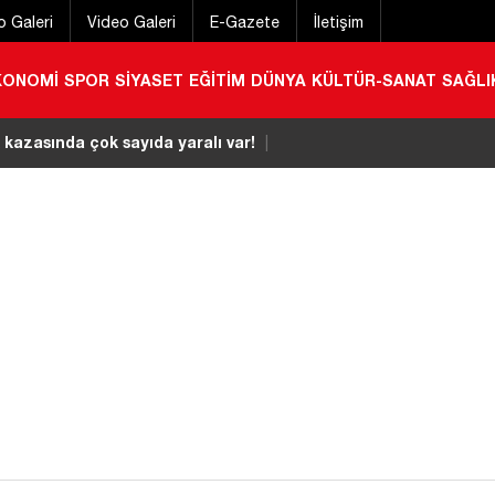
o Galeri
Video Galeri
E-Gazete
İletişim
KONOMİ
SPOR
SİYASET
EĞİTİM
DÜNYA
KÜLTÜR-SANAT
SAĞLI
 Okullarında Öğrencilerle Buluştu!
|