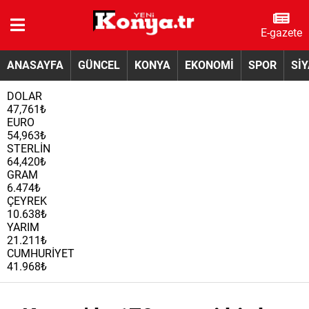
E-gazete
ANASAYFA
GÜNCEL
KONYA
EKONOMİ
SPOR
Sİ
DOLAR
47,761₺
EURO
54,963₺
STERLİN
64,420₺
GRAM
6.474₺
ÇEYREK
10.638₺
YARIM
21.211₺
CUMHURİYET
41.968₺