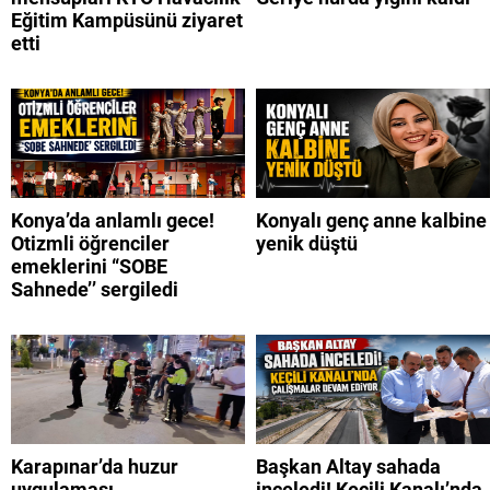
Eğitim Kampüsünü ziyaret
etti
Konya’da anlamlı gece!
Konyalı genç anne kalbine
Otizmli öğrenciler
yenik düştü
emeklerini “SOBE
Sahnede’’ sergiledi
Karapınar’da huzur
Başkan Altay sahada
uygulaması
inceledi! Keçili Kanalı’nda