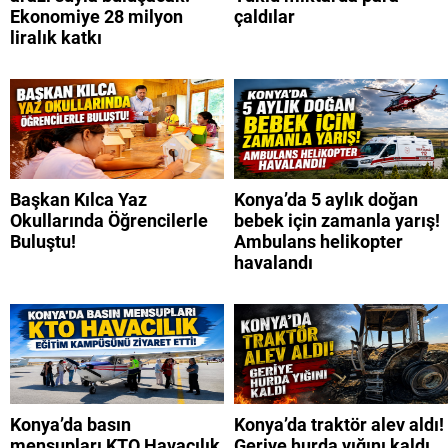
Ekonomiye 28 milyon
çaldılar
liralık katkı
Başkan Kılca Yaz
Konya’da 5 aylık doğan
Okullarında Öğrencilerle
bebek için zamanla yarış!
Buluştu!
Ambulans helikopter
havalandı
Konya’da basın
Konya’da traktör alev aldı!
mensupları KTO Havacılık
Geriye hurda yığını kaldı