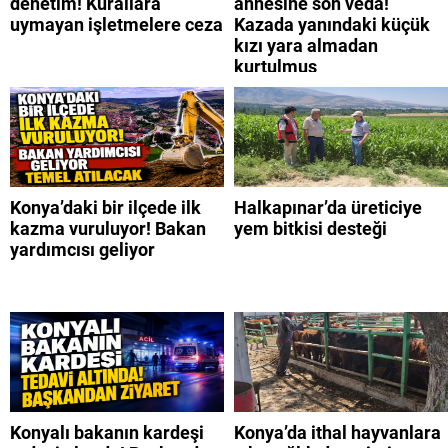
denetim! Kurallara
annesine son veda!
uymayan işletmelere ceza
Kazada yanındaki küçük
kızı yara almadan
kurtulmuş
Konya’daki bir ilçede ilk
Halkapınar’da üreticiye
kazma vuruluyor! Bakan
yem bitkisi desteği
yardımcısı geliyor
Konyalı bakanın kardeşi
Konya’da ithal hayvanlara