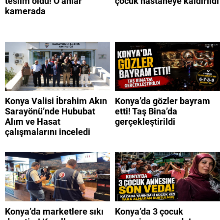
teslim oldu! O anlar
çocuk hastaneye kaldırıldı
kamerada
Konya Valisi İbrahim Akın
Konya’da gözler bayram
Sarayönü’nde Hububat
etti! Taş Bina’da
Alım ve Hasat
gerçekleştirildi
çalışmalarını inceledi
Konya’da marketlere sıkı
Konya’da 3 çocuk