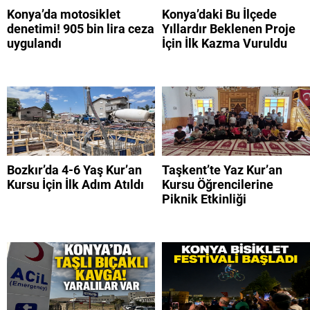
Konya’da motosiklet
Konya’daki Bu İlçede
denetimi! 905 bin lira ceza
Yıllardır Beklenen Proje
uygulandı
İçin İlk Kazma Vuruldu
Bozkır’da 4-6 Yaş Kur’an
Taşkent’te Yaz Kur’an
Kursu İçin İlk Adım Atıldı
Kursu Öğrencilerine
Piknik Etkinliği