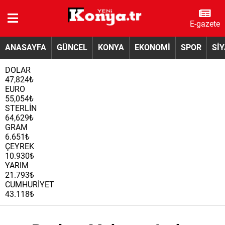
E-gazete
ANASAYFA
GÜNCEL
KONYA
EKONOMİ
SPOR
Sİ
DOLAR
47,824₺
EURO
55,054₺
STERLİN
64,629₺
GRAM
6.651₺
ÇEYREK
10.930₺
YARIM
21.793₺
CUMHURİYET
43.118₺