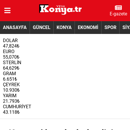
E-gazete
ANASAYFA
GÜNCEL
KONYA
EKONOMİ
SPOR
Sİ
DOLAR
47,824₺
EURO
55,070₺
STERLİN
64,629₺
GRAM
6.651₺
ÇEYREK
10.930₺
YARIM
21.793₺
CUMHURİYET
43.118₺