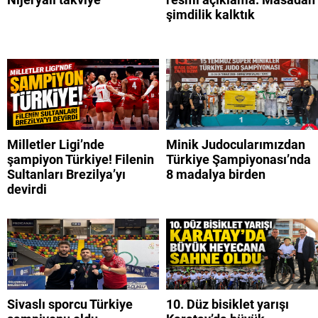
şimdilik kalktık
Milletler Ligi’nde
Minik Judocularımızdan
şampiyon Türkiye! Filenin
Türkiye Şampiyonası’nda
Sultanları Brezilya’yı
8 madalya birden
devirdi
Sivaslı sporcu Türkiye
10. Düz bisiklet yarışı