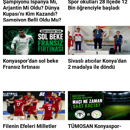
Şampiyonu İspanya Mı,
Spor okulları 28 İlçede 12
Arjantin Mi Oldu? Dünya
Bin öğrenciyle başladı
Kupası’nı Kim Kazandı?
Şampiyon Belli Oldu Mu?
Konyaspor’dan sol beke
Sivaslı atıcılar Konya’dan
Fransız fırtınası
2 madalya ile döndü
Filenin Efeleri Milletler
TÜMOSAN Konyaspor-