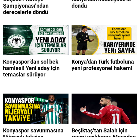
Şampiyonası’ndan
döndü
derecelerle döndü
Konyaspor’dan sol bek
Konya’dan Türk futboluna
hamlesi! Yeni aday için
yeni profesyonel hakem!
temaslar sürüyor
Konyaspor savunmasına
Beşiktaş’tan Salah için
Nijeryalı takviye
resmi açıklama: Masadan