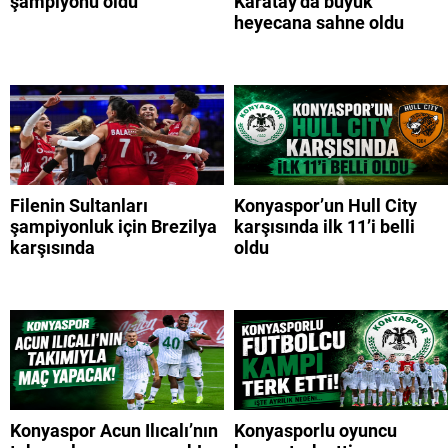
şampiyonu oldu
Karatay’da büyük
heyecana sahne oldu
Filenin Sultanları
Konyaspor’un Hull City
şampiyonluk için Brezilya
karşısında ilk 11’i belli
karşısında
oldu
Konyaspor Acun Ilıcalı’nın
Konyasporlu oyuncu