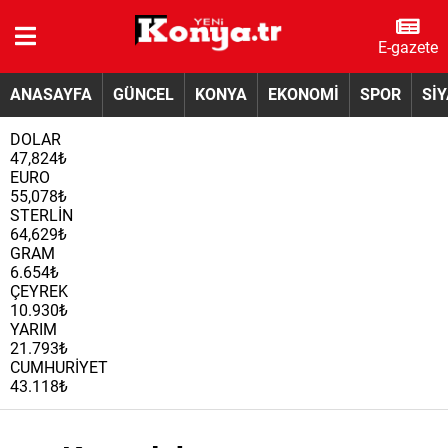
E-gazete
ANASAYFA
GÜNCEL
KONYA
EKONOMİ
SPOR
Sİ
DOLAR
47,824₺
EURO
55,078₺
STERLİN
64,629₺
GRAM
6.654₺
ÇEYREK
10.930₺
YARIM
21.793₺
CUMHURİYET
43.118₺