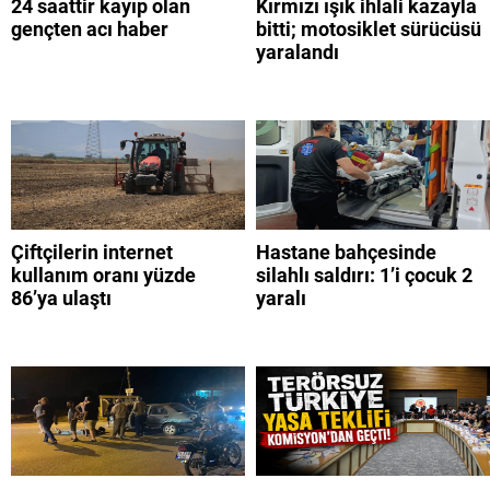
24 saattir kayıp olan
Kırmızı ışık ihlali kazayla
gençten acı haber
bitti; motosiklet sürücüsü
yaralandı
Çiftçilerin internet
Hastane bahçesinde
kullanım oranı yüzde
silahlı saldırı: 1’i çocuk 2
86’ya ulaştı
yaralı