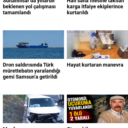
Sultanhisar’da yıllardır
Halı saha filesine takılan
beklenen yol çalışması
karga itfaiye ekiplerince
tamamlandı
kurtarıldı
Dron saldırısında Türk
Hayat kurtaran manevra
mürettebatın yaralandığı
gemi Samsun’a getirildi