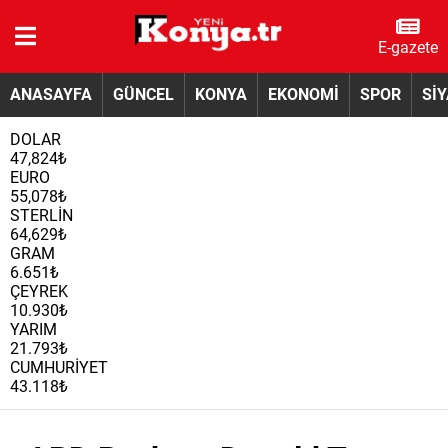
E-gazete
ANASAYFA
GÜNCEL
KONYA
EKONOMİ
SPOR
Sİ
DOLAR
47,824₺
EURO
55,078₺
STERLİN
64,629₺
GRAM
6.651₺
ÇEYREK
10.930₺
YARIM
21.793₺
CUMHURİYET
43.118₺