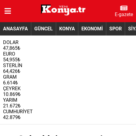
E-gazete
ANASAYFA
GÜNCEL
KONYA
EKONOMİ
SPOR
Sİ
DOLAR
47,865₺
EURO
54,955₺
STERLİN
64,426₺
GRAM
6.614₺
ÇEYREK
10.869₺
YARIM
21.672₺
CUMHURİYET
42.879₺