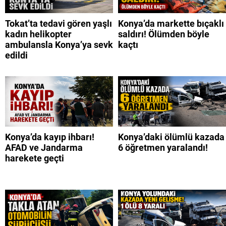
Tokat’ta tedavi gören yaşlı
Konya’da markette bıçaklı
kadın helikopter
saldırı! Ölümden böyle
ambulansla Konya’ya sevk
kaçtı
edildi
Konya’da kayıp ihbarı!
Konya’daki ölümlü kazada
AFAD ve Jandarma
6 öğretmen yaralandı!
harekete geçti