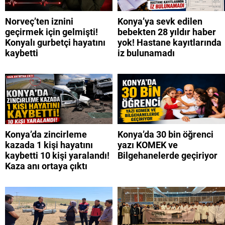
Norveç’ten iznini
Konya’ya sevk edilen
geçirmek için gelmişti!
bebekten 28 yıldır haber
Konyalı gurbetçi hayatını
yok! Hastane kayıtlarında
kaybetti
iz bulunamadı
Konya’da zincirleme
Konya’da 30 bin öğrenci
kazada 1 kişi hayatını
yazı KOMEK ve
kaybetti 10 kişi yaralandı!
Bilgehanelerde geçiriyor
Kaza anı ortaya çıktı