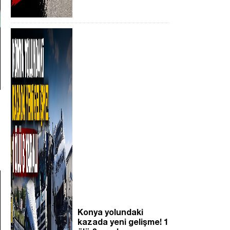
Konya yolundaki
kazada yeni gelişme! 1