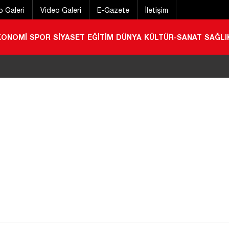
o Galeri
Video Galeri
E-Gazete
İletişim
KONOMİ
SPOR
SİYASET
EĞİTİM
DÜNYA
KÜLTÜR-SANAT
SAĞLI
 geçirmek için gelmişti! Konyalı gurbetçi hayatını