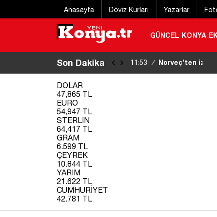
Anasayfa
Döviz Kurları
Yazarlar
Fot
GÜNCEL
KONYA
E
Son Dakika
Norveç’ten iznini
11:53
/
kaybetti
|
DOLAR
47,865 TL
EURO
54,947 TL
STERLİN
64,417 TL
GRAM
6.599 TL
ÇEYREK
10.844 TL
YARIM
21.622 TL
CUMHURİYET
42.781 TL