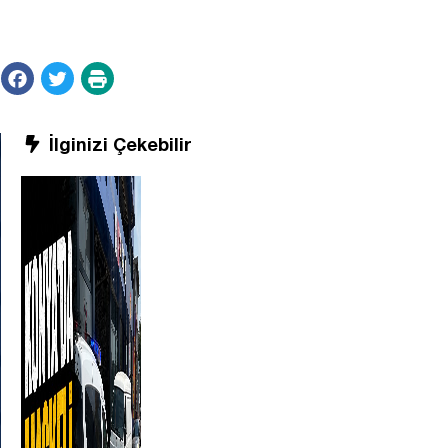
İlginizi Çekebilir