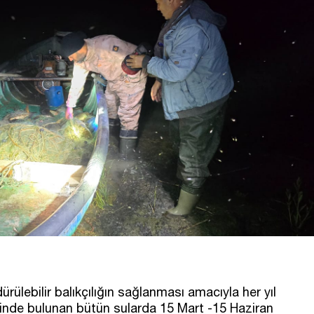
rülebilir balıkçılığın sağlanması amacıyla her yıl
risinde bulunan bütün sularda 15 Mart -15 Haziran