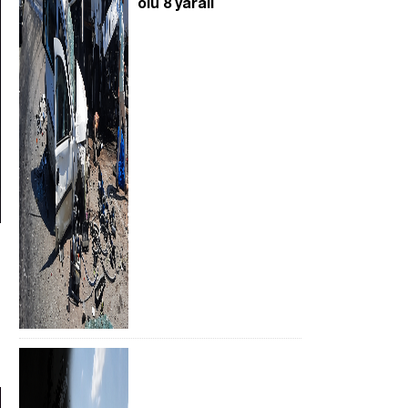
ölü 8 yaralı