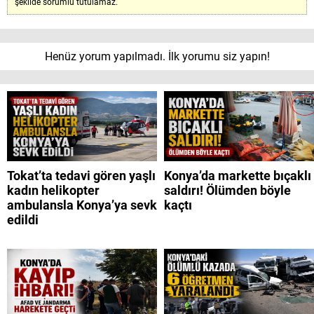
şekilde sorumlu tutulamaz.
Henüz yorum yapılmadı. İlk yorumu siz yapın!
Tokat’ta tedavi gören yaşlı
Konya’da markette bıçaklı
kadın helikopter
saldırı! Ölümden böyle
ambulansla Konya’ya sevk
kaçtı
edildi