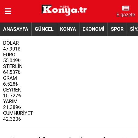
E-gazete
ANASAYFA
GÜNCEL
KONYA
EKONOMİ
SPOR
Sİ
DOLAR
47,901₺
EURO
55,049₺
STERLİN
64,537₺
GRAM
6.528₺
ÇEYREK
10.727₺
YARIM
21.389₺
CUMHURİYET
42.320₺