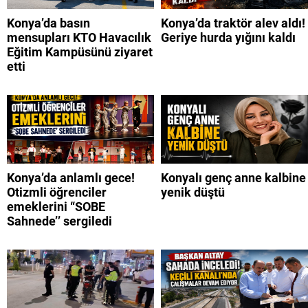
Konya’da basın
Konya’da traktör alev aldı!
mensupları KTO Havacılık
Geriye hurda yığını kaldı
Eğitim Kampüsünü ziyaret
etti
Konya’da anlamlı gece!
Konyalı genç anne kalbine
Otizmli öğrenciler
yenik düştü
emeklerini “SOBE
Sahnede’’ sergiledi