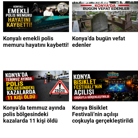
Konyalı emekli polis
Konya’da bugün vefat
memuru hayatını kaybetti!
edenler
Konya’da temmuz ayında
Konya Bisiklet
polis bölgesindeki
Festivali’nin açılışı
kazalarda 11 kişi öldü
coşkuyla gerçekleştirildi