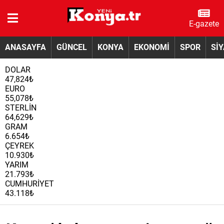
E-gazete
ANASAYFA
GÜNCEL
KONYA
EKONOMİ
SPOR
Sİ
DOLAR
47,824₺
EURO
55,078₺
STERLİN
64,629₺
GRAM
6.654₺
ÇEYREK
10.930₺
YARIM
21.793₺
CUMHURİYET
43.118₺