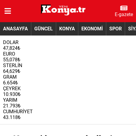
E-gazete
ANASAYFA
GÜNCEL
KONYA
EKONOMİ
SPOR
Sİ
DOLAR
47,824₺
EURO
55,078₺
STERLİN
64,629₺
GRAM
6.654₺
ÇEYREK
10.930₺
YARIM
21.793₺
CUMHURİYET
43.118₺