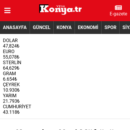
E-gazete
ANASAYFA
GÜNCEL
KONYA
EKONOMİ
SPOR
Sİ
DOLAR
47,824₺
EURO
55,078₺
STERLİN
64,629₺
GRAM
6.654₺
ÇEYREK
10.930₺
YARIM
21.793₺
CUMHURİYET
43.118₺