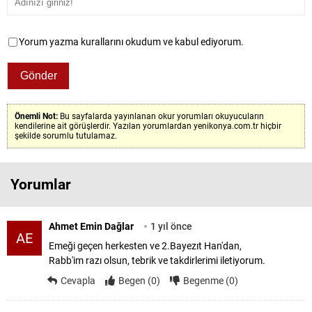
Yorum yazma kurallarını okudum ve kabul ediyorum.
Önemli Not:
Bu sayfalarda yayınlanan okur yorumları okuyucuların
kendilerine ait görüşlerdir. Yazılan yorumlardan yenikonya.com.tr hiçbir
şekilde sorumlu tutulamaz.
Yorumlar
Ahmet Emin Dağlar
1 yıl önce
AE
Emeği geçen herkesten ve 2.Bayezıt Han'dan,
Rabb'im razı olsun, tebrik ve takdirlerimi iletiyorum.
Cevapla
Begen (0)
Begenme (0)