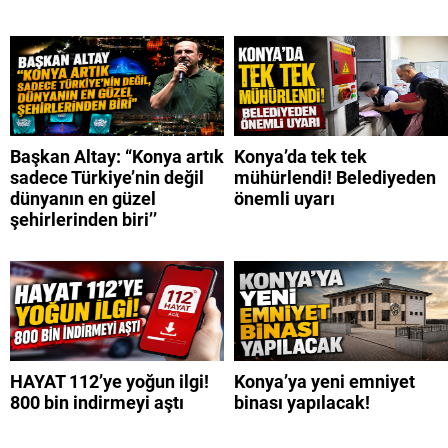
Başkan Altay: “Konya artık
Konya’da tek tek
sadece Türkiye’nin değil
mühürlendi! Belediyeden
dünyanın en güzel
önemli uyarı
şehirlerinden biri’’
HAYAT 112’ye yoğun ilgi!
Konya’ya yeni emniyet
800 bin indirmeyi aştı
binası yapılacak!