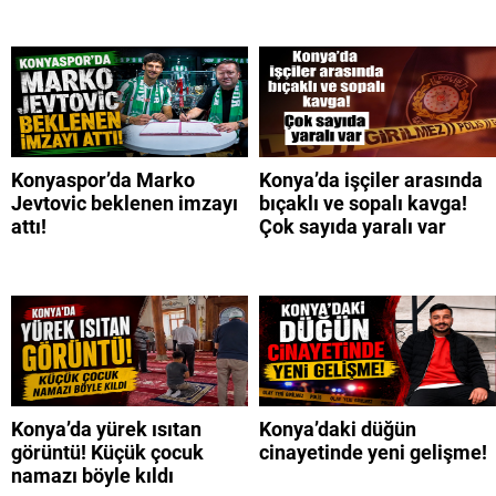
Konyaspor’da Marko
Konya’da işçiler arasında
Jevtovic beklenen imzayı
bıçaklı ve sopalı kavga!
attı!
Çok sayıda yaralı var
Konya’da yürek ısıtan
Konya’daki düğün
görüntü! Küçük çocuk
cinayetinde yeni gelişme!
namazı böyle kıldı