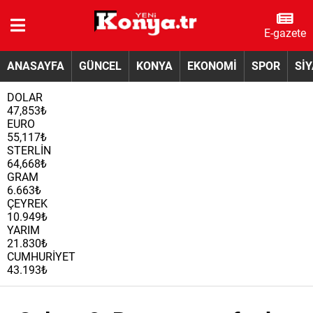
E-gazete
ANASAYFA
GÜNCEL
KONYA
EKONOMİ
SPOR
Sİ
DOLAR
47,853₺
EURO
55,117₺
STERLİN
64,668₺
GRAM
6.663₺
ÇEYREK
10.949₺
YARIM
21.830₺
CUMHURİYET
43.193₺