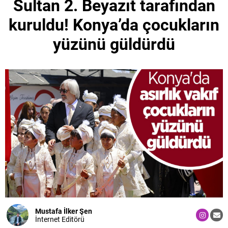
Sultan 2. Beyazıt tarafından
kuruldu! Konya’da çocukların
yüzünü güldürdü
Mustafa İlker Şen
İnternet Editörü