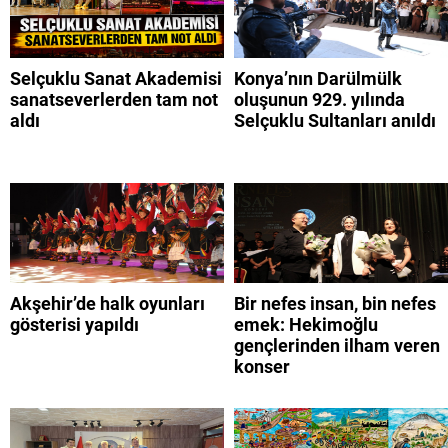
Selçuklu Sanat Akademisi
Konya’nın Darülmülk
sanatseverlerden tam not
oluşunun 929. yılında
aldı
Selçuklu Sultanları anıldı
Akşehir’de halk oyunları
Bir nefes insan, bin nefes
gösterisi yapıldı
emek: Hekimoğlu
gençlerinden ilham veren
konser