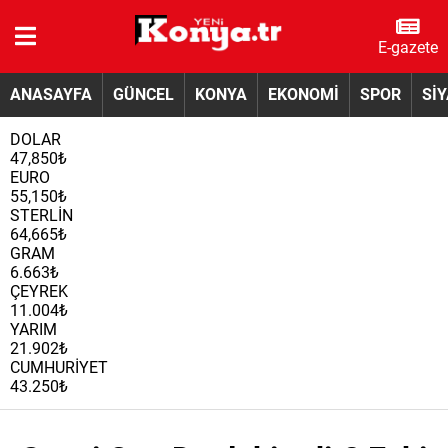
E-gazete
ANASAYFA
GÜNCEL
KONYA
EKONOMİ
SPOR
Sİ
DOLAR
47,850₺
EURO
55,150₺
STERLİN
64,665₺
GRAM
6.663₺
ÇEYREK
11.004₺
YARIM
21.902₺
CUMHURİYET
43.250₺