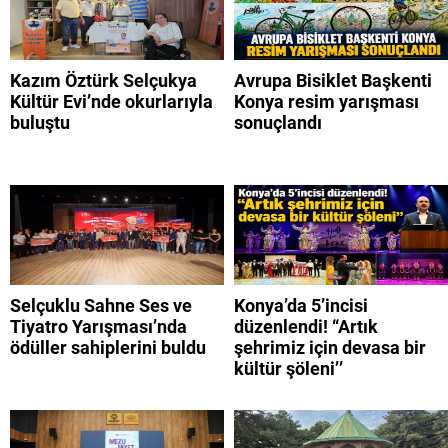
Kazım Öztürk Selçukya
Avrupa Bisiklet Başkenti
Kültür Evi’nde okurlarıyla
Konya resim yarışması
buluştu
sonuçlandı
Selçuklu Sahne Ses ve
Konya’da 5’incisi
Tiyatro Yarışması’nda
düzenlendi! “Artık
ödüller sahiplerini buldu
şehrimiz için devasa bir
kültür şöleni’’