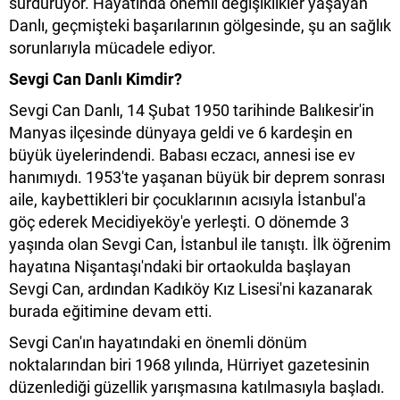
sürdürüyor. Hayatında önemli değişiklikler yaşayan
Danlı, geçmişteki başarılarının gölgesinde, şu an sağlık
sorunlarıyla mücadele ediyor.
Sevgi Can Danlı Kimdir?
Sevgi Can Danlı, 14 Şubat 1950 tarihinde Balıkesir'in
Manyas ilçesinde dünyaya geldi ve 6 kardeşin en
büyük üyelerindendi. Babası eczacı, annesi ise ev
hanımıydı. 1953'te yaşanan büyük bir deprem sonrası
aile, kaybettikleri bir çocuklarının acısıyla İstanbul'a
göç ederek Mecidiyeköy'e yerleşti. O dönemde 3
yaşında olan Sevgi Can, İstanbul ile tanıştı. İlk öğrenim
hayatına Nişantaşı'ndaki bir ortaokulda başlayan
Sevgi Can, ardından Kadıköy Kız Lisesi'ni kazanarak
burada eğitimine devam etti.
Sevgi Can'ın hayatındaki en önemli dönüm
noktalarından biri 1968 yılında, Hürriyet gazetesinin
düzenlediği güzellik yarışmasına katılmasıyla başladı.