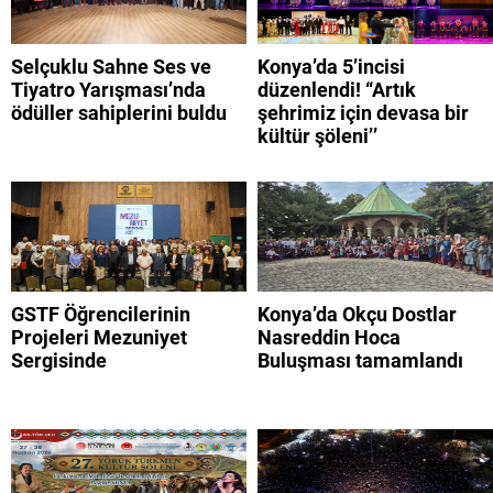
Selçuklu Sahne Ses ve
Konya’da 5’incisi
Tiyatro Yarışması’nda
düzenlendi! “Artık
ödüller sahiplerini buldu
şehrimiz için devasa bir
kültür şöleni’’
GSTF Öğrencilerinin
Konya’da Okçu Dostlar
Projeleri Mezuniyet
Nasreddin Hoca
Sergisinde
Buluşması tamamlandı