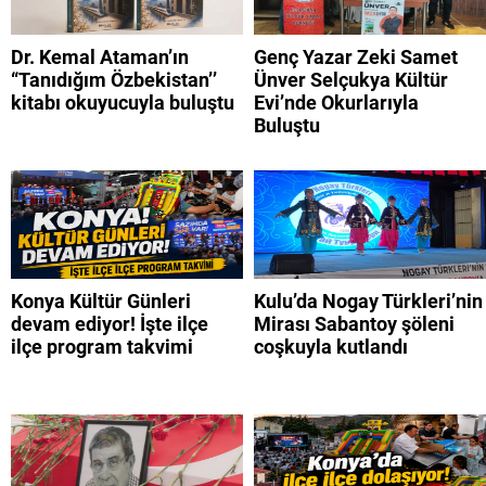
Dr. Kemal Ataman’ın
Genç Yazar Zeki Samet
“Tanıdığım Özbekistan’’
Ünver Selçukya Kültür
kitabı okuyucuyla buluştu
Evi’nde Okurlarıyla
Buluştu
Konya Kültür Günleri
Kulu’da Nogay Türkleri’nin
devam ediyor! İşte ilçe
Mirası Sabantoy şöleni
ilçe program takvimi
coşkuyla kutlandı