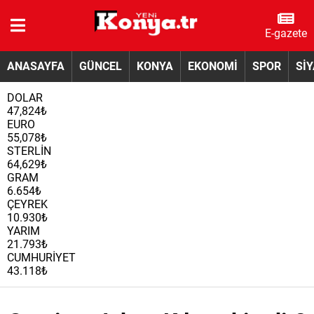
E-gazete
ANASAYFA
GÜNCEL
KONYA
EKONOMİ
SPOR
Sİ
DOLAR
47,824₺
EURO
55,078₺
STERLİN
64,629₺
GRAM
6.654₺
ÇEYREK
10.930₺
YARIM
21.793₺
CUMHURİYET
43.118₺