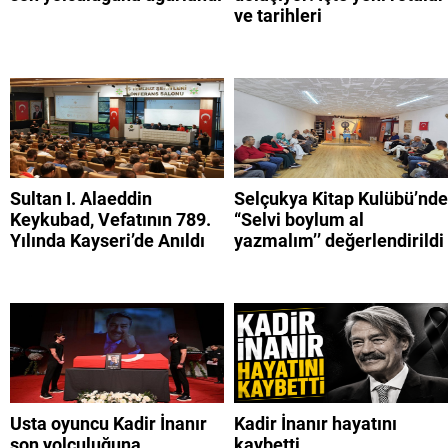
ve tarihleri
Sultan I. Alaeddin
Selçukya Kitap Kulübü’nde
Keykubad, Vefatının 789.
“Selvi boylum al
Yılında Kayseri’de Anıldı
yazmalım’’ değerlendirildi
Usta oyuncu Kadir İnanır
Kadir İnanır hayatını
son yolculuğuna
kaybetti