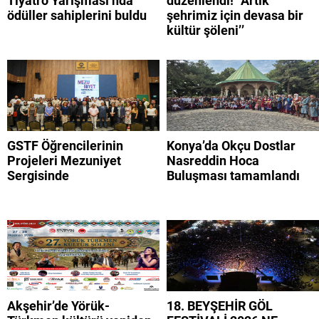
Tiyatro Yarışması’nda
düzenlendi! “Artık
ödüller sahiplerini buldu
şehrimiz için devasa bir
kültür şöleni’’
GSTF Öğrencilerinin
Konya’da Okçu Dostlar
Projeleri Mezuniyet
Nasreddin Hoca
Sergisinde
Buluşması tamamlandı
Akşehir’de Yörük-
18. BEYŞEHİR GÖL