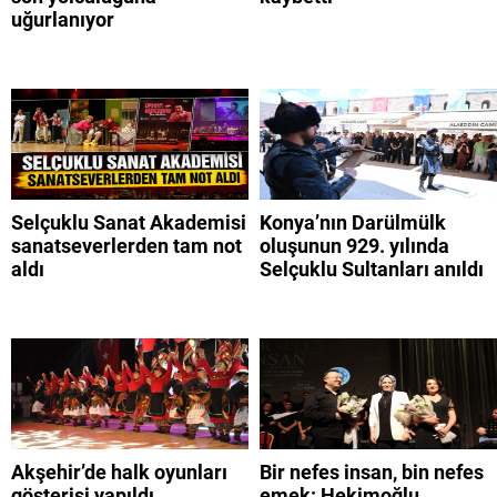
uğurlanıyor
Selçuklu Sanat Akademisi
Konya’nın Darülmülk
sanatseverlerden tam not
oluşunun 929. yılında
aldı
Selçuklu Sultanları anıldı
Akşehir’de halk oyunları
Bir nefes insan, bin nefes
gösterisi yapıldı
emek: Hekimoğlu