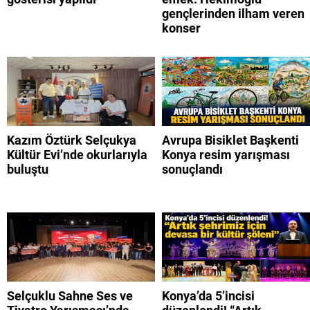
gençlerinden ilham veren
konser
Kazım Öztürk Selçukya
Avrupa Bisiklet Başkenti
Kültür Evi’nde okurlarıyla
Konya resim yarışması
buluştu
sonuçlandı
Selçuklu Sahne Ses ve
Konya’da 5’incisi