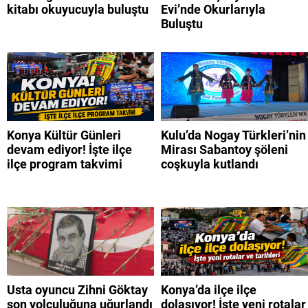
kitabı okuyucuyla buluştu
Evi’nde Okurlarıyla
Buluştu
Konya Kültür Günleri
Kulu’da Nogay Türkleri’nin
devam ediyor! İşte ilçe
Mirası Sabantoy şöleni
ilçe program takvimi
coşkuyla kutlandı
Usta oyuncu Zihni Göktay
Konya’da ilçe ilçe
son yolculuğuna uğurlandı
dolaşıyor! İşte yeni rotalar