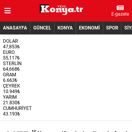
E-gazete
ANASAYFA
GÜNCEL
KONYA
EKONOMİ
SPOR
Sİ
DOLAR
47,853₺
EURO
55,117₺
STERLİN
64,668₺
GRAM
6.663₺
ÇEYREK
10.949₺
YARIM
21.830₺
CUMHURİYET
43.193₺