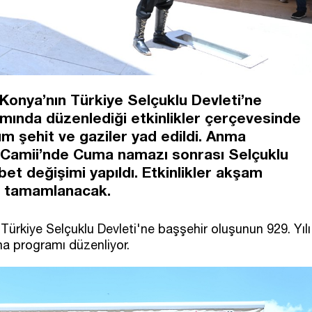
Konya’nın Türkiye Selçuklu Devleti’ne
amında düzenlediği etkinlikler çerçevesinde
tüm şehit ve gaziler yad edildi. Anma
n Camii’nde Cuma namazı sonrası Selçuklu
bet değişimi yapıldı. Etkinlikler akşam
e tamamlanacak.
ürkiye Selçuklu Devleti'ne başşehir oluşunun 929. Yılı
ma programı düzenliyor.