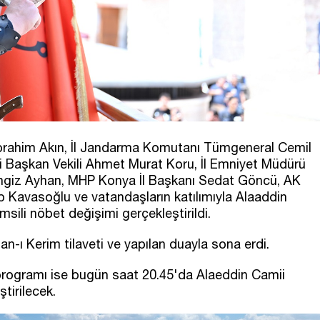
brahim Akın, İl Jandarma Komutanı Tümgeneral Cemil
i Başkan Vekili Ahmet Murat Koru, İl Emniyet Müdürü
giz Ayhan, MHP Konya İl Başkanı Sedat Göncü, AK
p Kavasoğlu ve vatandaşların katılımıyla Alaaddin
sili nöbet değişimi gerçekleştirildi.
-ı Kerim tilaveti ve yapılan duayla sona erdi.
programı ise bugün saat 20.45'da Alaeddin Camii
tirilecek.