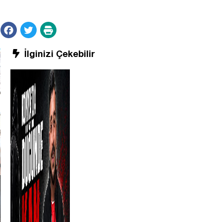
İlginizi Çekebilir