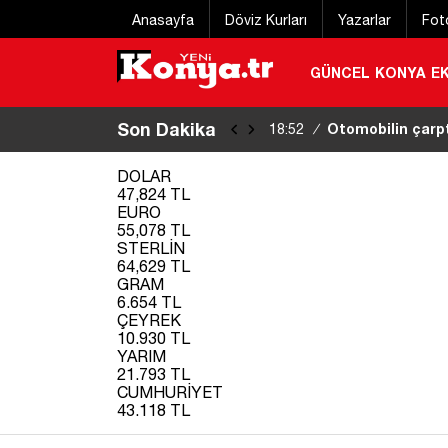
Anasayfa
Döviz Kurları
Yazarlar
Fot
GÜNCEL
KONYA
E
Son Dakika
Beykoz’da yarın 
18:51
/
DOLAR
47,824 TL
EURO
55,078 TL
STERLİN
64,629 TL
GRAM
6.654 TL
ÇEYREK
10.930 TL
YARIM
21.793 TL
CUMHURİYET
43.118 TL