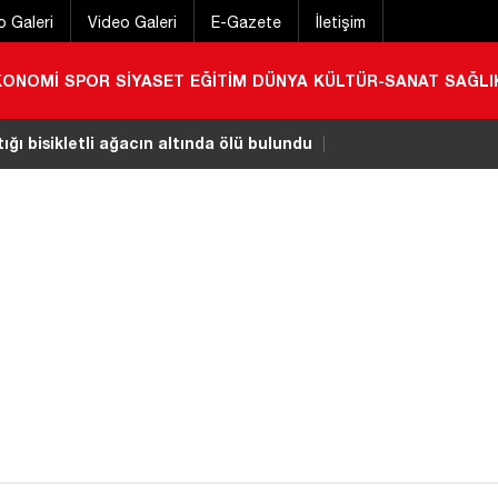
o Galeri
Video Galeri
E-Gazete
İletişim
KONOMİ
SPOR
SİYASET
EĞİTİM
DÜNYA
KÜLTÜR-SANAT
SAĞLI
denize girmek yasaklandı
|