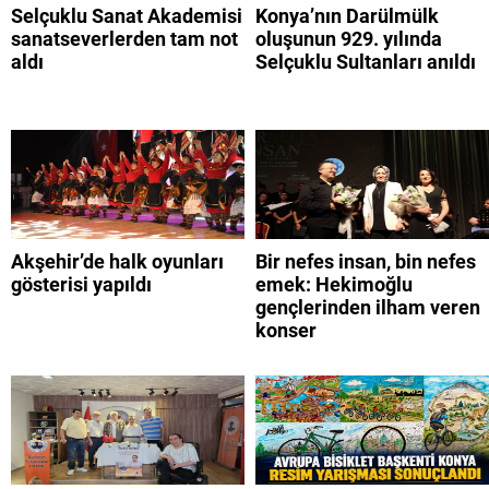
Selçuklu Sanat Akademisi
Konya’nın Darülmülk
sanatseverlerden tam not
oluşunun 929. yılında
aldı
Selçuklu Sultanları anıldı
Akşehir’de halk oyunları
Bir nefes insan, bin nefes
gösterisi yapıldı
emek: Hekimoğlu
gençlerinden ilham veren
konser