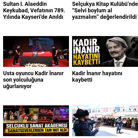
Sultan I. Alaeddin
Selçukya Kitap Kulübü’nde
Keykubad, Vefatının 789.
“Selvi boylum al
Yılında Kayseri’de Anıldı
yazmalım’’ değerlendirildi
Usta oyuncu Kadir İnanır
Kadir İnanır hayatını
son yolculuğuna
kaybetti
uğurlanıyor