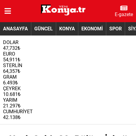
E-gazete
ANASAYFA
GÜNCEL
KONYA
EKONOMİ
SPOR
Sİ
DOLAR
47,732₺
EURO
54,911₺
STERLİN
64,357₺
GRAM
6.493₺
ÇEYREK
10.681₺
YARIM
21.297₺
CUMHURİYET
42.138₺