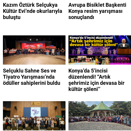
Kazım Öztürk Selçukya
Avrupa Bisiklet Başkenti
Kültür Evi’nde okurlarıyla
Konya resim yarışması
buluştu
sonuçlandı
Selçuklu Sahne Ses ve
Konya’da 5’incisi
Tiyatro Yarışması’nda
düzenlendi! “Artık
ödüller sahiplerini buldu
şehrimiz için devasa bir
kültür şöleni’’