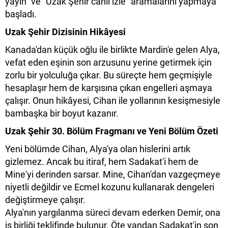
yayın” ve "Uzak Şehir canlı izle” aramalarını yapmaya
başladı.
Uzak Şehir Dizisinin Hikâyesi
Kanada'dan küçük oğlu ile birlikte Mardin'e gelen Alya,
vefat eden eşinin son arzusunu yerine getirmek için
zorlu bir yolculuğa çıkar. Bu süreçte hem geçmişiyle
hesaplaşır hem de karşısına çıkan engelleri aşmaya
çalışır. Onun hikâyesi, Cihan ile yollarının kesişmesiyle
bambaşka bir boyut kazanır.
Uzak Şehir 30. Bölüm Fragmanı ve Yeni Bölüm Özeti
Yeni bölümde Cihan, Alya'ya olan hislerini artık
gizlemez. Ancak bu itiraf, hem Sadakat'i hem de
Mine'yi derinden sarsar. Mine, Cihan'dan vazgeçmeye
niyetli değildir ve Ecmel kozunu kullanarak dengeleri
değiştirmeye çalışır.
Alya'nın yargılanma süreci devam ederken Demir, ona
iş birliği teklifinde bulunur. Öte yandan Sadakat'in son