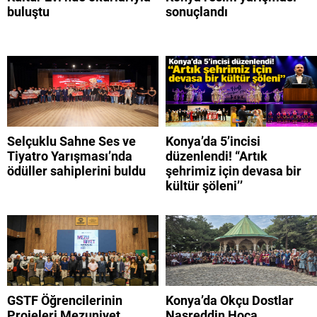
buluştu
sonuçlandı
Selçuklu Sahne Ses ve
Konya’da 5’incisi
Tiyatro Yarışması’nda
düzenlendi! “Artık
ödüller sahiplerini buldu
şehrimiz için devasa bir
kültür şöleni’’
GSTF Öğrencilerinin
Konya’da Okçu Dostlar
Projeleri Mezuniyet
Nasreddin Hoca