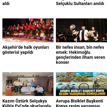
aldı
Selçuklu Sultanları anıldı
Akşehir’de halk oyunları
Bir nefes insan, bin nefes
gösterisi yapıldı
emek: Hekimoğlu
gençlerinden ilham veren
konser
Kazım Öztürk Selçukya
Avrupa Bisiklet Başkenti
Kültür Evi’nde okurlarıyla
Konya resim yarışması