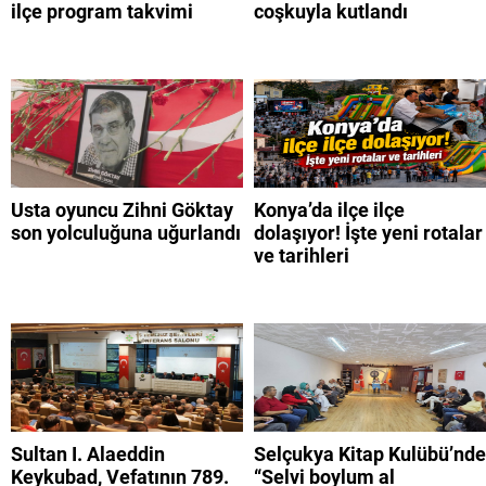
ilçe program takvimi
coşkuyla kutlandı
Usta oyuncu Zihni Göktay
Konya’da ilçe ilçe
son yolculuğuna uğurlandı
dolaşıyor! İşte yeni rotalar
ve tarihleri
Sultan I. Alaeddin
Selçukya Kitap Kulübü’nde
Keykubad, Vefatının 789.
“Selvi boylum al