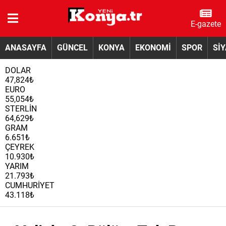
E-gazete
ANASAYFA
GÜNCEL
KONYA
EKONOMİ
SPOR
Sİ
DOLAR
47,824₺
EURO
55,054₺
STERLİN
64,629₺
GRAM
6.651₺
ÇEYREK
10.930₺
YARIM
21.793₺
CUMHURİYET
43.118₺