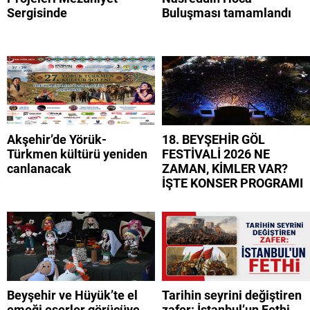
Sergisinde
Buluşması tamamlandı
Akşehir’de Yörük-
18. BEYŞEHİR GÖL
Türkmen kültürü yeniden
FESTİVALİ 2026 NE
canlanacak
ZAMAN, KİMLER VAR?
İŞTE KONSER PROGRAMI
Beyşehir ve Hüyük’te el
Tarihin seyrini değiştiren
emeği eserler görücüye
zafer: İstanbul’un Fethi