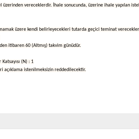
edel üzerinden vereceklerdir. İhale sonucunda, üzerine ihale yapılan is
olmamak üzere kendi belirleyecekleri tutarda geçici teminat verecekler
.
hinden itibaren 60 (Altmış) takvim günüdür.
Katsayısı (N) : 1
leri açıklama istenilmeksizin reddedilecektir.