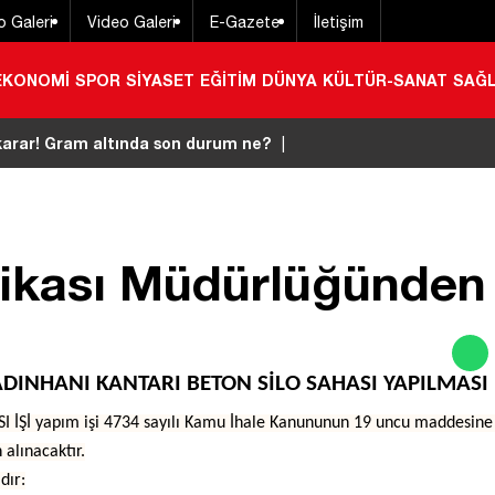
o Galeri
Video Galeri
E-Gazete
İletişim
EKONOMİ
SPOR
SİYASET
EĞİTİM
DÜNYA
KÜLTÜR-SANAT
SAĞL
karar! Gram altında son durum ne?
|
rikası Müdürlüğünden
DINHANI KANTARI BETON SİLO SAHASI YAPILMASI 
İ yapım işi 4734 sayılı Kamu İhale Kanununun 19 uncu maddesine gör
alınacaktır.
dır: