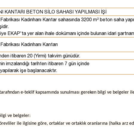
I KANTARI BETON SİLO SAHASI YAPILMASI İŞİ
r Fabrikası Kadınhanı Kantar sahasında 3200 m² beton saha yapılm
idir.
ilgiye EKAP'ta yer alan ihale dokümanı içinde bulunan idari şartnam
 Fabrikası Kadınhanı Kantarı
nden itibaren 20 (Yirmi) takvim günüdür.
n imzalandığı tarihten itibaren 7 gün içinde
 yapılarak işe başlanacaktır.
er tarafından e-teklif kapsamında sunulması gereken bilgi ve belgeler ile 
ilgi ve belgeler:
örevliler ile ilgisine göre, ortaklar ve ortaklık oranlarına (halka arz e