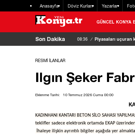
Anasayfa
Döviz Kurları
Yazarlar
Fot
GÜNCEL
KONYA
Son Dakika
Piyasaları uçuran 
08:36
/
RESMİ İLANLAR
Ilgın Şeker Fab
Eklenme Tarihi:
10 Temmuz 2026 Cuma 00:00
KA
KADINHANI KANTARI BETON SİLO SAHASI YAPILMASI İŞ
teklifler sadece elektronik ortamda EKAP üzerinden 
İhaleye ilişkin ayrıntılı bilgiler aşağıda yer almakta