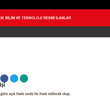
IK
BİLİM VE TEKNOLOJİ
RESMİ İLANLAR
İŞİ
e açık ihale usulü ile ihale edilecek olup,