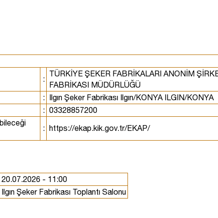
TÜRKİYE ŞEKER FABRİKALARI ANONİM ŞİRK
:
FABRİKASI MÜDÜRLÜĞÜ
:
Ilgın Şeker Fabrikası Ilgın/KONYA ILGIN/KONYA
:
03328857200
bileceği
:
https://ekap.kik.gov.tr/EKAP/
20.07.2026 - 11:00
Ilgın Şeker Fabrikası Toplantı Salonu