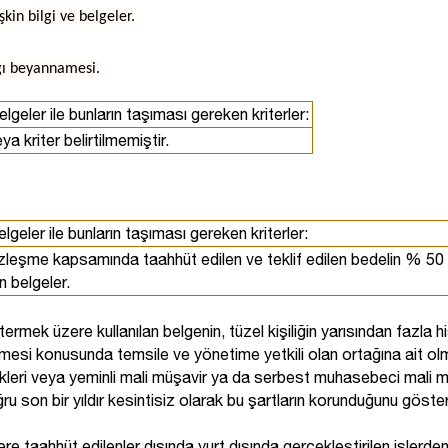
şkin bilgi ve belgeler.
lığı beyannamesi.
elgeler ile bunların taşıması gereken kriterler:
ya kriter belirtilmemiştir.
belgeler ile bunların taşıması gereken kriterler:
 sözleşme kapsamında taahhüt edilen ve teklif edilen bedelin % 5
n belgeler.
stermek üzere kullanılan belgenin, tüzel kişiliğin yarısından fazla
ülmesi konusunda temsile ve yönetime yetkili olan ortağına ait ol
kleri veya yeminli mali müşavir ya da serbest muhasebeci mali müş
u son bir yıldır kesintisiz olarak bu şartların korunduğunu göste
e taahhüt edilenler dışında yurt dışında gerçekleştirilen işlerden