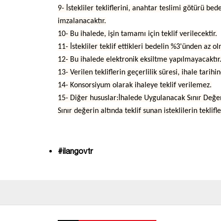
9- İstekliler tekliflerini, anahtar teslimi götürü b
imzalanacaktır.
10- Bu ihalede, işin tamamı için teklif verilecektir.
11- İstekliler teklif ettikleri bedelin %3'ünden az 
12- Bu ihalede elektronik eksiltme yapılmayacaktır
13- Verilen tekliflerin geçerlilik süresi, ihale tari
14- Konsorsiyum olarak ihaleye teklif verilemez.
15- Diğer hususlar:İhalede Uygulanacak Sınır Değer 
Sınır değerin altında teklif sunan isteklilerin teklif
#ilangovtr