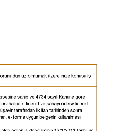
0 oranından az olmamak üzere ihale konusu iş
 hissesine sahip ve 4734 sayılı Kanuna göre
ması halinde, ticaret ve sanayi odası/ticaret
avir tarafından ilk ilan tarihinden sonra
ren, e-forma uygun belgenin kullanılması
 elde edilen iş deneyiminin 13/1/2011 tarihli ve