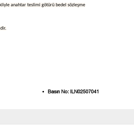
tekliyle anahtar teslimi götürü bedel sözleşme
dir.
Basın No: ILN02507041