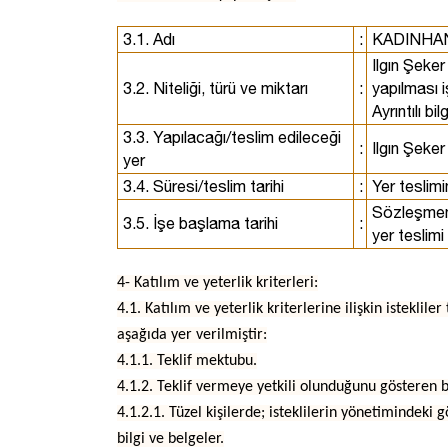
3.1. Adı
:
KADINHAN
Ilgın Şeke
3.2. Niteliği, türü ve miktarı
:
yapılması iş
Ayrıntılı b
3.3. Yapılacağı/teslim edileceği
:
Ilgın Şeker
yer
3.4. Süresi/teslim tarihi
:
Yer teslimi
Sözleşmeni
3.5. İşe başlama tarihi
:
yer teslimi
4- Katılım ve yeterlik kriterleri:
4.1. Katılım ve yeterlik kriterlerine ilişkin isteklil
aşağıda yer verilmiştir:
4.1.1. Teklif mektubu.
4.1.2. Teklif vermeye yetkili olunduğunu gösteren b
4.1.2.1. Tüzel kişilerde; isteklilerin yönetimindeki g
bilgi ve belgeler.