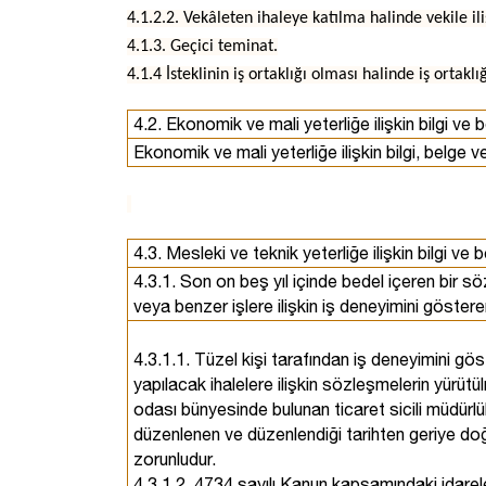
4.1.2.2. Vekâleten ihaleye katılma halinde vekile ili
4.1.3. Geçici teminat.
4.1.4 İsteklinin iş ortaklığı olması halinde iş ortak
4.2. Ekonomik ve mali yeterliğe ilişkin bilgi ve b
Ekonomik ve mali yeterliğe ilişkin bilgi, belge ve
4.3. Mesleki ve teknik yeterliğe ilişkin bilgi ve 
4.3.1. Son on beş yıl içinde bedel içeren bir
veya benzer işlere ilişkin iş deneyimini göstere
4.3.1.1. Tüzel kişi tarafından iş deneyimini gö
yapılacak ihalelere ilişkin sözleşmelerin yürüt
odası bünyesinde bulunan ticaret sicili müdürlü
düzenlenen ve düzenlendiği tarihten geriye doğr
zorunludur.
4.3.1.2. 4734 sayılı Kanun kapsamındaki idareler