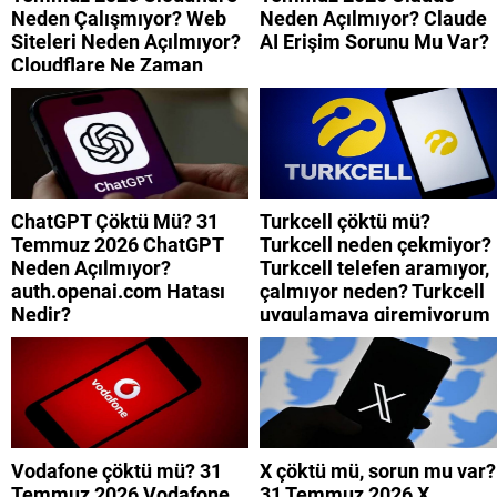
Neden Çalışmıyor? Web
Neden Açılmıyor? Claude
Siteleri Neden Açılmıyor?
AI Erişim Sorunu Mu Var?
Cloudflare Ne Zaman
Düzelecek?
ChatGPT Çöktü Mü? 31
Turkcell çöktü mü?
Temmuz 2026 ChatGPT
Turkcell neden çekmiyor?
Neden Açılmıyor?
Turkcell telefen aramıyor,
auth.openai.com Hatası
çalmıyor neden? Turkcell
Nedir?
uygulamaya giremiyorum
neden? Turkcell internet
neden yavaş?
Vodafone çöktü mü? 31
X çöktü mü, sorun mu var?
Temmuz 2026 Vodafone
31 Temmuz 2026 X