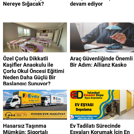
Nereye Sığacak?
devam ediyor
Özel Çorlu Dikkatli
Araç Güvenliğinde Önemli
Kaşifler Anaokulu ile
Bir Adım: Allianz Kasko
Çorlu Okul Öncesi Eğitimi
Neden Daha Güçlü Bir
Başlangıç Sunuyor?
Hasarsız Taşınma
Ev Tadilatı Sürecinde
Mümkün: Sigortalı
Eşyaları Korumak İçin En