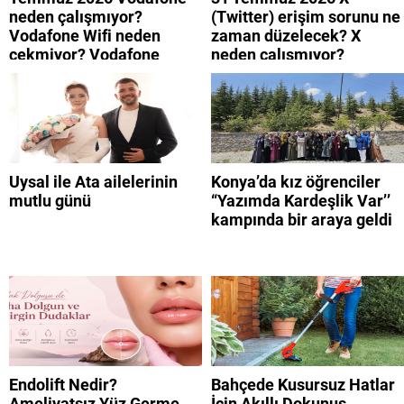
neden çalışmıyor?
(Twitter) erişim sorunu ne
Vodafone Wifi neden
zaman düzelecek? X
çekmiyor? Vodafone
neden çalışmıyor?
mobil uygulamaya neden
giremiyorum?
Uysal ile Ata ailelerinin
Konya’da kız öğrenciler
mutlu günü
“Yazımda Kardeşlik Var’’
kampında bir araya geldi
Endolift Nedir?
Bahçede Kusursuz Hatlar
Ameliyatsız Yüz Germe
İçin Akıllı Dokunuş