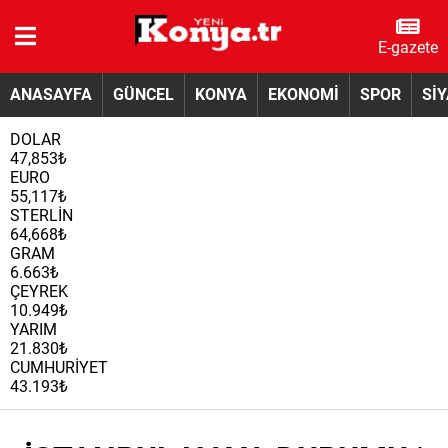
E-gazete
ANASAYFA
GÜNCEL
KONYA
EKONOMİ
SPOR
Sİ
DOLAR
47,853₺
EURO
55,117₺
STERLİN
64,668₺
GRAM
6.663₺
ÇEYREK
10.949₺
YARIM
21.830₺
CUMHURİYET
43.193₺