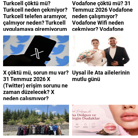
Turkcell çöktü mü?
Vodafone çöktü mü? 31
Turkcell neden çekmiyor?
Temmuz 2026 Vodafone
Turkcell telefen aramıyor,
neden çalışmıyor?
çalmıyor neden? Turkcell
Vodafone Wifi neden
uygulamaya giremiyorum
çekmiyor? Vodafone
neden? Turkcell internet
mobil uygulamaya neden
neden yavaş?
giremiyorum?
X çöktü mü, sorun mu var?
Uysal ile Ata ailelerinin
31 Temmuz 2026 X
mutlu günü
(Twitter) erişim sorunu ne
zaman düzelecek? X
neden çalışmıyor?