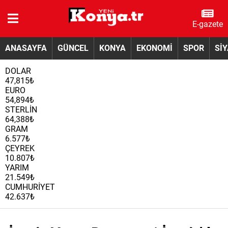
E-gazete
ANASAYFA
GÜNCEL
KONYA
EKONOMİ
SPOR
Sİ
DOLAR
47,815₺
EURO
54,894₺
STERLİN
64,388₺
GRAM
6.577₺
ÇEYREK
10.807₺
YARIM
21.549₺
CUMHURİYET
42.637₺