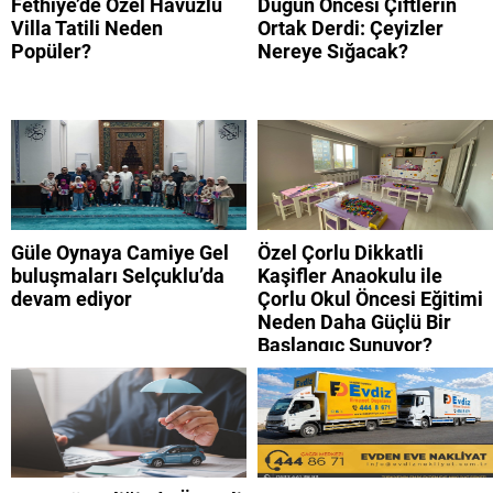
Fethiye’de Özel Havuzlu
Düğün Öncesi Çiftlerin
Villa Tatili Neden
Ortak Derdi: Çeyizler
Popüler?
Nereye Sığacak?
Güle Oynaya Camiye Gel
Özel Çorlu Dikkatli
buluşmaları Selçuklu’da
Kaşifler Anaokulu ile
devam ediyor
Çorlu Okul Öncesi Eğitimi
Neden Daha Güçlü Bir
Başlangıç Sunuyor?