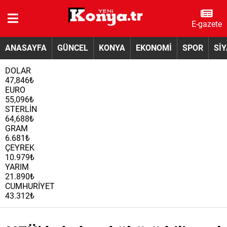
E-gazete
ANASAYFA
GÜNCEL
KONYA
EKONOMİ
SPOR
Sİ
DOLAR
47,846₺
EURO
55,096₺
STERLİN
64,688₺
GRAM
6.681₺
ÇEYREK
10.979₺
YARIM
21.890₺
CUMHURİYET
43.312₺