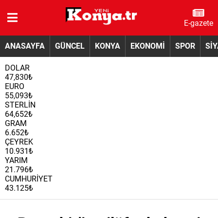
E-gazete
ANASAYFA
GÜNCEL
KONYA
EKONOMİ
SPOR
Sİ
DOLAR
47,830₺
EURO
55,093₺
STERLİN
64,652₺
GRAM
6.652₺
ÇEYREK
10.931₺
YARIM
21.796₺
CUMHURİYET
43.125₺