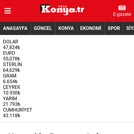
E-gazete
ANASAYFA
GÜNCEL
KONYA
EKONOMİ
SPOR
Sİ
DOLAR
47,824₺
EURO
55,078₺
STERLİN
64,629₺
GRAM
6.654₺
ÇEYREK
10.930₺
YARIM
21.793₺
CUMHURİYET
43.118₺