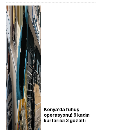
Konya’da fuhuş
operasyonu! 6 kadın
kurtarıldı 3 gözaltı