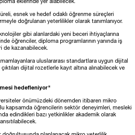
iploma eklerinde yer alabilecek.
sa süreli, esnek ve hedef odaklı öğrenme süreçleri
eyle doğrulanan yeterlilikler olarak tanımlanıyor.
eknolojiler gibi alanlardaki yeni beceri ihtiyaçlarına
de öğrenciler, diploma programlarının yanında iş
eri de kazanabilecek.
tamamlayanlara uluslararası standartlara uygun dijital
ıktıları dijital rozetlerle kayıt altına alınabilecek ve
mesi hedefleniyor"
niversiteler önümüzdeki dönemden itibaren mikro
. Bu kapsamda öğrencilerin sektör deneyimleri, mesleki
da edindikleri bazı yetkinlikler akademik olarak
nsıtılabilecek.
r doğrultusunda planlanacak mikro yeterlilik