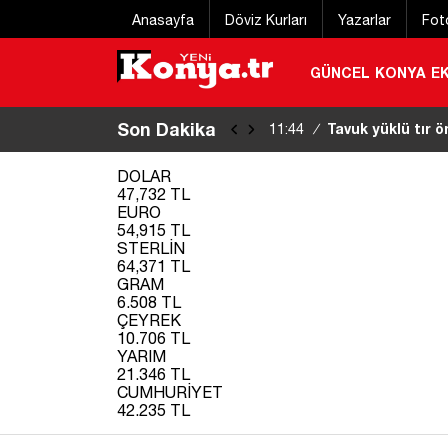
Anasayfa
Döviz Kurları
Yazarlar
Fot
GÜNCEL
KONYA
E
Son Dakika
Tavuk yüklü tır 
11:44
/
DOLAR
47,732 TL
EURO
54,915 TL
STERLİN
64,371 TL
GRAM
6.508 TL
ÇEYREK
10.706 TL
YARIM
21.346 TL
CUMHURİYET
42.235 TL