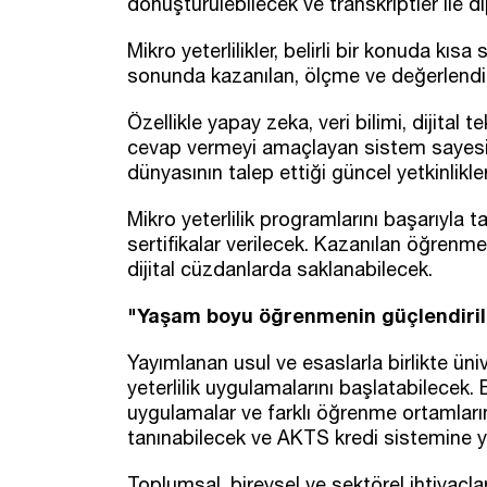
dönüştürülebilecek ve transkriptler ile d
Mikro yeterlilikler, belirli bir konuda kı
sonunda kazanılan, ölçme ve değerlendirm
Özellikle yapay zeka, veri bilimi, dijital t
cevap vermeyi amaçlayan sistem sayesin
dünyasının talep ettiği güncel yetkinlikl
Mikro yeterlilik programlarını başarıyla 
sertifikalar verilecek. Kazanılan öğrenme ç
dijital cüzdanlarda saklanabilecek.
"Yaşam boyu öğrenmenin güçlendiril
Yayımlanan usul ve esaslarla birlikte ü
yeterlilik uygulamalarını başlatabilecek
uygulamalar ve farklı öğrenme ortamların
tanınabilecek ve AKTS kredi sistemine ya
Toplumsal, bireysel ve sektörel ihtiyaçla