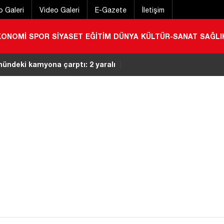
o Galeri
Video Galeri
E-Gazete
İletişim
KONOMİ
SPOR
SİYASET
EĞİTİM
DÜNYA
KÜLTÜR-SANAT
SAĞLI
önündeki kamyona çarptı: 2 yaralı
|