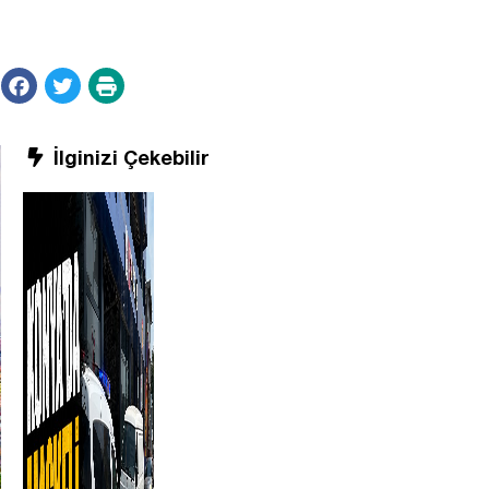
İlginizi Çekebilir