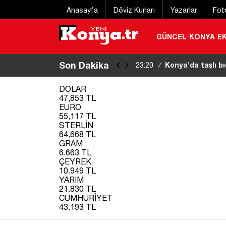
Anasayfa
Döviz Kurları
Yazarlar
Fot
GÜNCEL
KONYA
E
Son Dakika
Konya’da taşlı bı
23:20
/
DOLAR
47,853 TL
EURO
55,117 TL
STERLİN
64,668 TL
GRAM
6.663 TL
ÇEYREK
10.949 TL
YARIM
21.830 TL
CUMHURİYET
43.193 TL