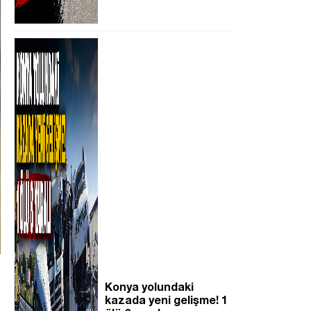
Konya yolundaki
kazada yeni gelişme! 1