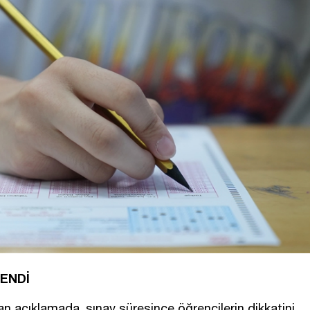
TENDİ
lan açıklamada, sınav süresince öğrencilerin dikkatini