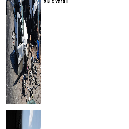
ölü 8 yaralı