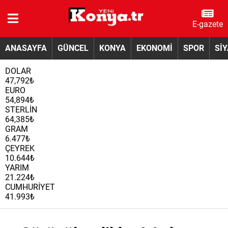
E-gazete
ANASAYFA
GÜNCEL
KONYA
EKONOMİ
SPOR
Sİ
DOLAR
47,792₺
EURO
54,894₺
STERLİN
64,385₺
GRAM
6.477₺
ÇEYREK
10.644₺
YARIM
21.224₺
CUMHURİYET
41.993₺