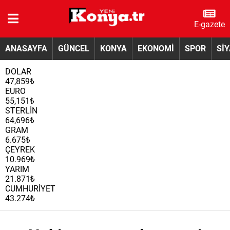
E-gazete
ANASAYFA
GÜNCEL
KONYA
EKONOMİ
SPOR
Sİ
DOLAR
47,859₺
EURO
55,151₺
STERLİN
64,696₺
GRAM
6.675₺
ÇEYREK
10.969₺
YARIM
21.871₺
CUMHURİYET
43.274₺