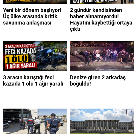
Yeni bir dönem başlıyor!
2 gündür kendisinden
Üç ülke arasında kritik
haber alınamıyordu!
savunma anlaşması
Hayatını kaybettiği ortaya
çıktı
3 aracın karıştığı feci
Denize giren 2 arkadaş
kazada 1 ölü 1 ağır yaralı
boğuldu!