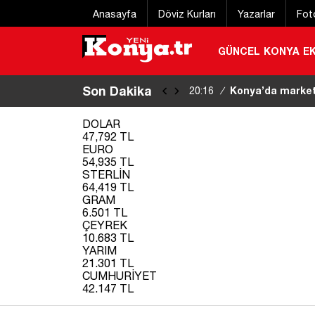
Anasayfa
Döviz Kurları
Yazarlar
Fot
GÜNCEL
KONYA
E
Son Dakika
Konya’da markett
20:16
/
DOLAR
47,792 TL
EURO
54,935 TL
STERLİN
64,419 TL
GRAM
6.501 TL
ÇEYREK
10.683 TL
YARIM
21.301 TL
CUMHURİYET
42.147 TL