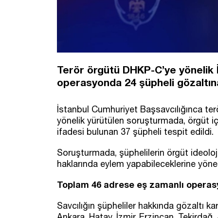
Terör örgütü DHKP-C’ye yönelik 
operasyonda 24 şüpheli gözaltına
İstanbul Cumhuriyet Başsavcılığınca terö
yönelik yürütülen soruşturmada, örgüt iç
ifadesi bulunan 37 şüpheli tespit edildi.
Soruşturmada, şüphelilerin örgüt ideoloj
haklarında eylem yapabileceklerine yöneli
Toplam 46 adrese eş zamanlı operas
Savcılığın şüpheliler hakkında gözaltı ka
Ankara, Hatay, İzmir, Erzincan, Tekirdağ