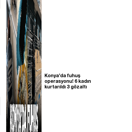
Konya’da fuhuş
operasyonu! 6 kadın
kurtarıldı 3 gözaltı