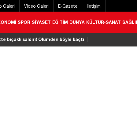
o Galeri
Video Galeri
E-Gazete
İletişim
KONOMİ
SPOR
SİYASET
EĞİTİM
DÜNYA
KÜLTÜR-SANAT
SAĞLI
e bıçaklı saldırı! Ölümden böyle kaçtı
|