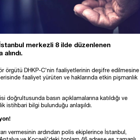
İstanbul merkezli 8 ilde düzenlenen
 alındı.
r örgütü DHKP-C'nin faaliyetlerinin deşifre edilmesine
erisinde faaliyet yürüten ve haklarında etkin pişmanlık
isi doğrultusunda basın açıklamalarına katıldığı ve
k istihbari bilgi bulunduğu anlaşıldı.
yon!
rarı vermesinin ardından polis ekiplerince İstanbul,
, Antalya ve Kocaeli'deki toplam 46 adrese eş zamanlı