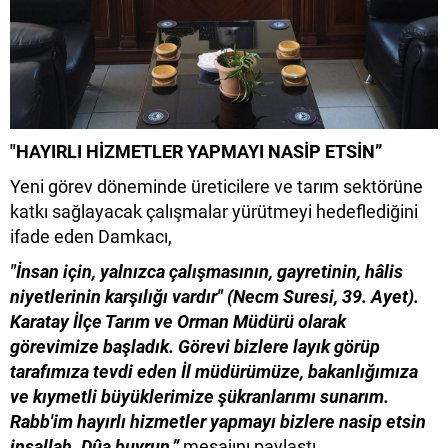
"HAYIRLI HİZMETLER YAPMAYI NASİP ETSİN”
Yeni görev döneminde üreticilere ve tarım sektörüne
katkı sağlayacak çalışmalar yürütmeyi hedeflediğini
ifade eden Damkacı,
"İnsan için, yalnızca çalışmasının, gayretinin, hâlis
niyetlerinin karşılığı vardır" (Necm Suresi, 39. Ayet).
Karatay İlçe Tarım ve Orman Müdürü olarak
görevimize başladık. Görevi bizlere layık görüp
tarafımıza tevdi eden İl müdürümüze, bakanlığımıza
ve kıymetli büyüklerimize şükranlarımı sunarım.
Rabb'im hayırlı hizmetler yapmayı bizlere nasip etsin
inşallah. Dûa buyrun.”
mesajını paylaştı.