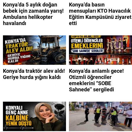
Konya’da 5 aylık doğan
Konya’da basın
bebek için zamanla yarış!
mensupları KTO Havacılık
Ambulans helikopter
Eğitim Kampüsünü ziyaret
havalandı
etti
Konya’da traktör alev aldı!
Konya’da anlamlı gece!
Geriye hurda yığını kaldı
Otizmli öğrenciler
emeklerini “SOBE
Sahnede’’ sergiledi