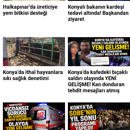
Halkapınar’da üreticiye
Konyalı bakanın kardeşi
yem bitkisi desteği
tedavi altında! Başkandan
ziyaret
Konya’da ithal hayvanlara
Konya’da kafedeki bıçaklı
sıkı sağlık denetimi
saldırı olayında YENİ
GELİŞME! Kan donduran
tehdit mesajları atmış