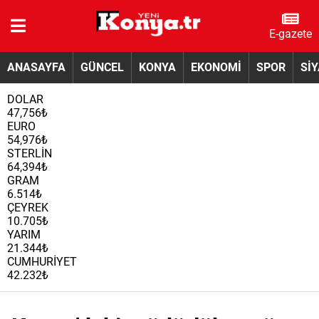
E-gazete
ANASAYFA
GÜNCEL
KONYA
EKONOMİ
SPOR
Sİ
DOLAR
47,756₺
EURO
54,976₺
STERLİN
64,394₺
GRAM
6.514₺
ÇEYREK
10.705₺
YARIM
21.344₺
CUMHURİYET
42.232₺