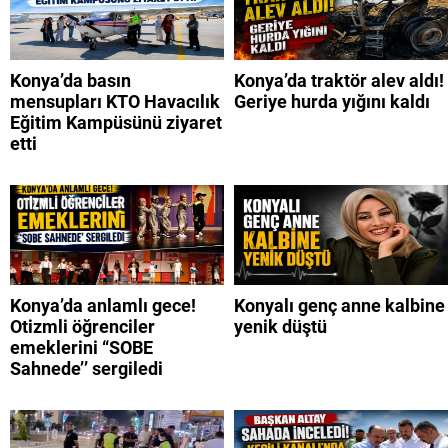
Konya’da basın
Konya’da traktör alev aldı!
mensupları KTO Havacılık
Geriye hurda yığını kaldı
Eğitim Kampüsünü ziyaret
etti
Konya’da anlamlı gece!
Konyalı genç anne kalbine
Otizmli öğrenciler
yenik düştü
emeklerini “SOBE
Sahnede’’ sergiledi