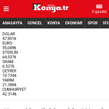
E-gazete
ANASAYFA
GÜNCEL
KONYA
EKONOMİ
SPOR
Sİ
DOLAR
47,901₺
EURO
55,049₺
STERLİN
64,537₺
GRAM
6.527₺
ÇEYREK
10.726₺
YARIM
21.386₺
CUMHURİYET
42.314₺