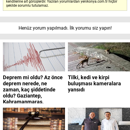
kendilerine ait görüşlerdir. Yazılan yorumlardan yenikonya.com.tr hiçbir
şekilde sorumlu tutulamaz.
Henüz yorum yapılmadı. İlk yorumu siz yapın!
Deprem mi oldu? Az önce
Tilki, kedi ve kirpi
deprem nerede, ne
buluşması kameralara
zaman, kaç şiddetinde
yansıdı
oldu? Gaziantep,
Kahramanmaraş,
Adıyaman, Şanlıurfa,
Suriye, Kilis, Hatay,
Osmaniye 9 Ağustos 2026
AFAD son depremler