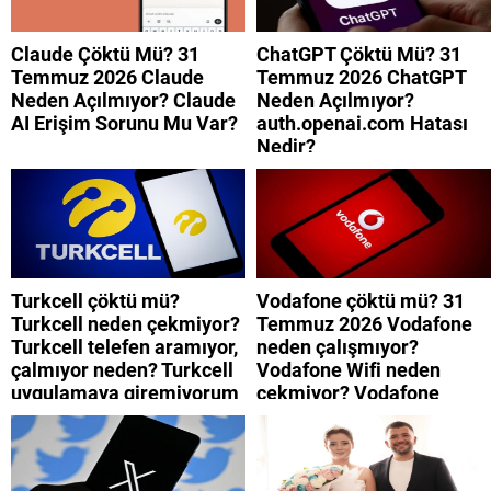
Claude Çöktü Mü? 31
ChatGPT Çöktü Mü? 31
Temmuz 2026 Claude
Temmuz 2026 ChatGPT
Neden Açılmıyor? Claude
Neden Açılmıyor?
AI Erişim Sorunu Mu Var?
auth.openai.com Hatası
Nedir?
Turkcell çöktü mü?
Vodafone çöktü mü? 31
Turkcell neden çekmiyor?
Temmuz 2026 Vodafone
Turkcell telefen aramıyor,
neden çalışmıyor?
çalmıyor neden? Turkcell
Vodafone Wifi neden
uygulamaya giremiyorum
çekmiyor? Vodafone
neden? Turkcell internet
mobil uygulamaya neden
neden yavaş?
giremiyorum?