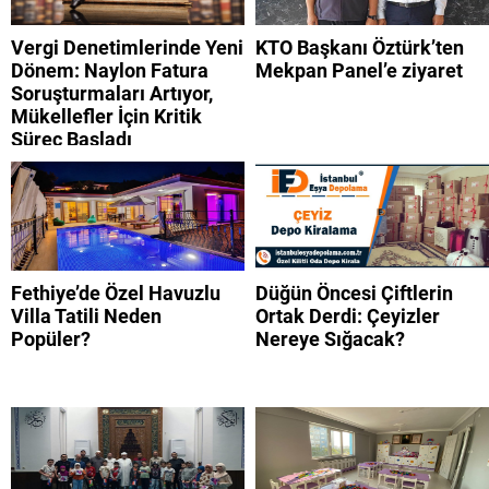
listesi
Vergi Denetimlerinde Yeni
KTO Başkanı Öztürk’ten
Dönem: Naylon Fatura
Mekpan Panel’e ziyaret
Soruşturmaları Artıyor,
Mükellefler İçin Kritik
Süreç Başladı
Fethiye’de Özel Havuzlu
Düğün Öncesi Çiftlerin
Villa Tatili Neden
Ortak Derdi: Çeyizler
Popüler?
Nereye Sığacak?