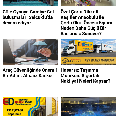
Güle Oynaya Camiye Gel
Özel Çorlu Dikkatli
buluşmaları Selçuklu’da
Kaşifler Anaokulu ile
devam ediyor
Çorlu Okul Öncesi Eğitimi
Neden Daha Güçlü Bir
Başlangıç Sunuyor?
Araç Güvenliğinde Önemli
Hasarsız Taşınma
Bir Adım: Allianz Kasko
Mümkün: Sigortalı
Nakliyat Neleri Kapsar?