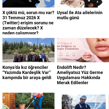
X çöktü mü, sorun mu var?
Uysal ile Ata ailelerinin
31 Temmuz 2026 X
mutlu günü
(Twitter) erişim sorunu ne
zaman düzelecek? X
neden çalışmıyor?
Konya’da kız öğrenciler
Endolift Nedir?
“Yazımda Kardeşlik Var’’
Ameliyatsız Yüz Germe
kampında bir araya geldi
Uygulaması Hakkında
Merak Edilenler