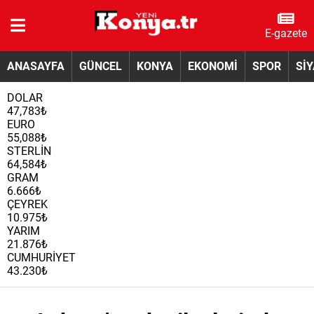
E-gazete
ANASAYFA
GÜNCEL
KONYA
EKONOMİ
SPOR
Sİ
DOLAR
47,783₺
EURO
55,088₺
STERLİN
64,584₺
GRAM
6.666₺
ÇEYREK
10.975₺
YARIM
21.876₺
CUMHURİYET
43.230₺