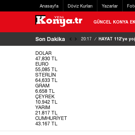
Anasayfa
Döviz Kurları
Yazarlar
Fot
GÜNCEL
KONYA
E
Son Dakika
HAYAT 112’ye yoğu
20:17
/
DOLAR
47,830 TL
EURO
55,085 TL
STERLİN
64,633 TL
GRAM
6.658 TL
ÇEYREK
10.942 TL
YARIM
21.817 TL
CUMHURİYET
43.167 TL