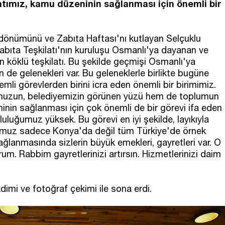
tımız, kamu düzeninin sağlanması için önemli bir
l dönümünü ve Zabıta Haftası'nı kutlayan Selçuklu
bıta Teşkilatı'nın kuruluşu Osmanlı'ya dayanan ve
n köklü teşkilatı. Bu şekilde geçmişi Osmanlı'ya
n de gelenekleri var. Bu geleneklerle birlikte bugüne
mli görevlerden birini icra eden önemli bir birimimiz.
muzun, belediyemizin görünen yüzü hem de toplumun
nin sağlanması için çok önemli de bir görevi ifa eden
uluğumuz yüksek. Bu görevi en iyi şekilde, layıkıyla
klumuz sadece Konya'da değil tüm Türkiye'de örnek
sağlanmasında sizlerin büyük emekleri, gayretleri var. O
um. Rabbim gayretlerinizi artırsın. Hizmetlerinizi daim
imi ve fotoğraf çekimi ile sona erdi.