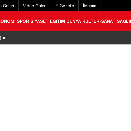
o Galeri
Video Galeri
E-Gazete
İletişim
KONOMİ
SPOR
SİYASET
EĞİTİM
DÜNYA
KÜLTÜR-SANAT
SAĞLI
n ilgi! 800 bin indirmeyi aştı
|