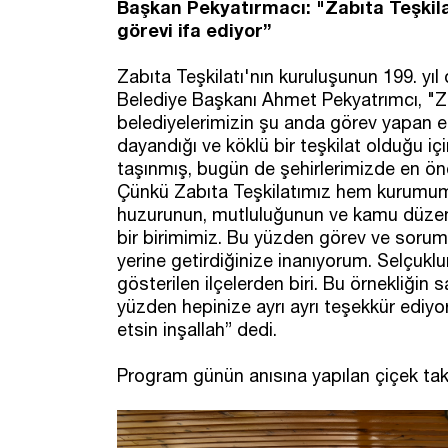
Başkan Pekyatırmacı: "Zabıta Teşkila
görevi ifa ediyor”
Zabıta Teşkilatı'nın kuruluşunun 199. yı
Belediye Başkanı Ahmet Pekyatrımcı, "Za
belediyelerimizin şu anda görev yapan e
dayandığı ve köklü bir teşkilat olduğu içi
taşınmış, bugün de şehirlerimizde en öne
Çünkü Zabıta Teşkilatımız hem kurumu
huzurunun, mutluluğunun ve kamu düzeni
bir birimimiz. Bu yüzden görev ve soruml
yerine getirdiğinize inanıyorum. Selçu
gösterilen ilçelerden biri. Bu örnekliğin 
yüzden hepinize ayrı ayrı teşekkür ediyor
etsin inşallah” dedi.
Program günün anısına yapılan çiçek takd