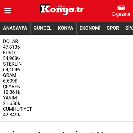
E-gazete
ANASAYFA
GÜNCEL
KONYA
EKONOMİ
SPOR
Sİ
DOLAR
47,813₺
EURO
54,968₺
STERLİN
64,404₺
GRAM
6.609₺
ÇEYREK
10.861₺
YARIM
21.656₺
CUMHURİYET
42.849₺