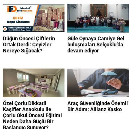
Düğün Öncesi Çiftlerin
Güle Oynaya Camiye Gel
Ortak Derdi: Çeyizler
buluşmaları Selçuklu’da
Nereye Sığacak?
devam ediyor
Özel Çorlu Dikkatli
Araç Güvenliğinde Önemli
Kaşifler Anaokulu ile
Bir Adım: Allianz Kasko
Çorlu Okul Öncesi Eğitimi
Neden Daha Güçlü Bir
Başlangıç Sunuyor?