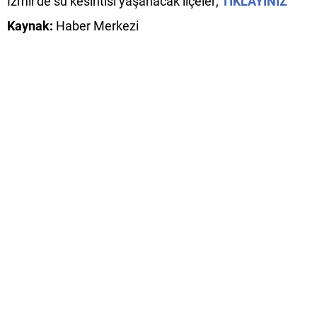
İzmir'de su kesintisi yaşanacak ilçeler;
TIKLAYINIZ
Kaynak:
Haber Merkezi