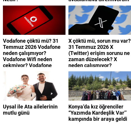
neden? Turkcell internet
neden yavaş?
Vodafone çöktü mü? 31
X çöktü mü, sorun mu var?
Temmuz 2026 Vodafone
31 Temmuz 2026 X
neden çalışmıyor?
(Twitter) erişim sorunu ne
Vodafone Wifi neden
zaman düzelecek? X
çekmiyor? Vodafone
neden çalışmıyor?
mobil uygulamaya neden
giremiyorum?
Uysal ile Ata ailelerinin
Konya’da kız öğrenciler
mutlu günü
“Yazımda Kardeşlik Var’’
kampında bir araya geldi